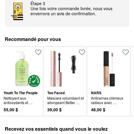
Étape 3
Une fois votre commande livrée, nous vous
enverrons un avis de confirmation.
Recommandé pour vous
Youth To The People
Too Faced
NARS
Nettoyant aux 
Mascara volumisant et 
Anticernes crémeux 
antioxydants et 
allongeant Better 
radieux avec 
superaliments 
Than Sex
couvrance moyenne
55,00 $
39,00 $
48,00 $
rechargeable
Recevez vos essentiels quand vous le voulez