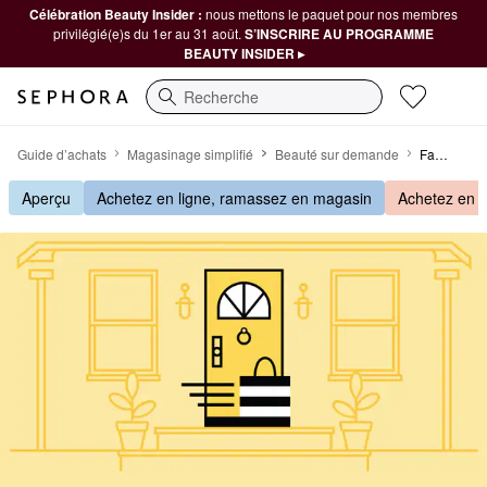
Célébration Beauty Insider :
nous mettons le paquet pour nos membres
privilégié(e)s du 1er au 31 août.
S’INSCRIRE AU PROGRAMME
BEAUTY INSIDER ▸
Recherche
Livraison le jour même
Guide d’achats
Magasinage simplifié
Beauté sur demande
Fast Delivery
Aperçu
Achetez en ligne, ramassez en magasin
Achetez en l