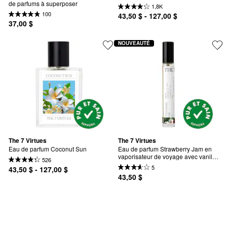
de parfums à superposer
1,8K
100
43,50 $ - 127,00 $
37,00 $
NOUVEAUTÉ
The 7 Virtues
The 7 Virtues
Eau de parfum Coconut Sun
Eau de parfum Strawberry Jam en 
vaporisateur de voyage avec vanille 
526
et guimauve
5
43,50 $ - 127,00 $
43,50 $