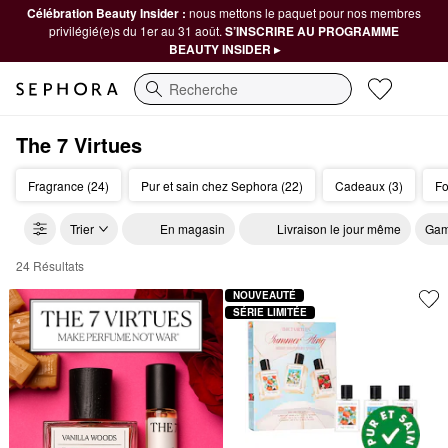
Célébration Beauty Insider :
nous mettons le paquet pour nos membres
privilégié(e)s du 1er au 31 août.
S’INSCRIRE AU PROGRAMME
BEAUTY INSIDER ▸
Recherche
The 7 Virtues
Fragrance (24)
Pur et sain chez Sephora (22)
Cadeaux (3)
Fo
Trier
En magasin
Livraison le jour même
Gam
24 Résultats
The 7 Virtues
NOUVEAUTÉ
SÉRIE LIMITÉE