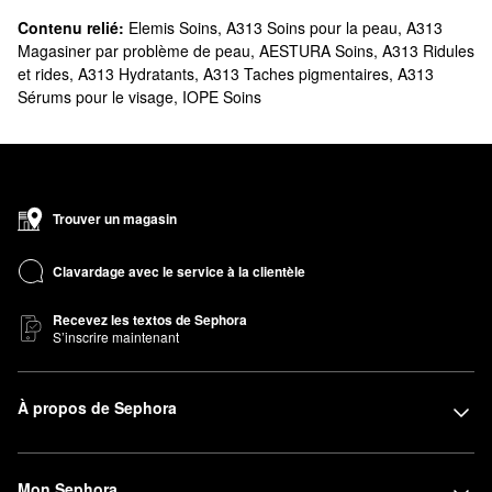
Contenu relié:
Elemis Soins
,
A313 Soins pour la peau
,
A313
Magasiner par problème de peau
,
AESTURA Soins
,
A313 Ridules
et rides
,
A313 Hydratants
,
A313 Taches pigmentaires
,
A313
Sérums pour le visage
,
IOPE Soins
Trouver un magasin
Clavardage avec le service à la clientèle
Recevez les textos de Sephora
S’inscrire maintenant
À propos de Sephora
Mon Sephora