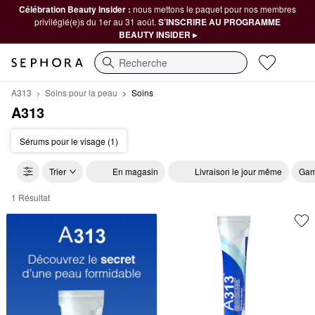
Célébration Beauty Insider :
nous mettons le paquet pour nos membres
privilégié(e)s du 1er au 31 août.
S’INSCRIRE AU PROGRAMME
BEAUTY INSIDER ▸
Recherche
A313
Soins pour la peau
Soins
A313
Sérums pour le visage (1)
Trier
En magasin
Livraison le jour même
Gam
1 Résultat
A313 Soins