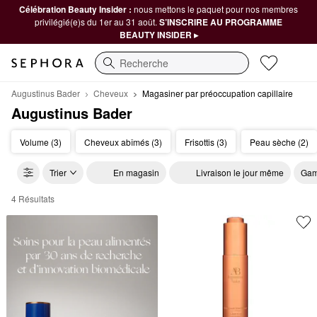
Célébration Beauty Insider :
nous mettons le paquet pour nos membres
privilégié(e)s du 1er au 31 août.
S’INSCRIRE AU PROGRAMME
BEAUTY INSIDER ▸
Recherche
Augustinus Bader
Cheveux
Magasiner par préoccupation capillaire
Augustinus Bader
Volume (3)
Cheveux abîmés (3)
Frisottis (3)
Peau sèche (2)
Trier
En magasin
Livraison le jour même
Gam
4 Résultats
Augustinus Bader Magasiner par préoccupation capillaire