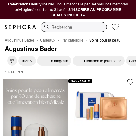
Célébration Beauty Insider :
nous mettons le paquet pour nos membres
privilégié(e)s du 1er au 31 août.
S’INSCRIRE AU PROGRAMME
BEAUTY INSIDER ▸
Recherche
Augustinus Bader
Cadeaux
Par catégorie
Soins pour la peau
Augustinus Bader
Trier
En magasin
Livraison le jour même
Gam
4 Résultats
Augustinus Bader Soins pour la peau
NOUVEAUTÉ