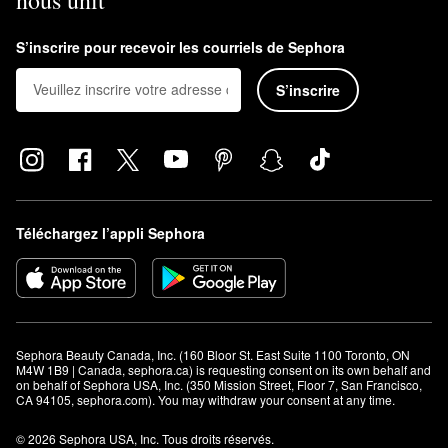
Oui, vous pouvez utiliser les crèmes Augustinus Bader peut-il être
utilisé autour des yeux. Cependant, nous vous suggérons plutôt
S’inscrire pour recevoir les courriels de Sephora
d’utiliser
la crème pour le contour des yeux avec TFC8®
. Cette
S’inscrire
formule est spécialement conçue pour répondre aux problèmes
de la région délicate autour des yeux.
Téléchargez l’appli Sephora
Sephora Beauty Canada, Inc. (160 Bloor St. East Suite 1100 Toronto, ON 
M4W 1B9 | Canada, sephora.ca) is requesting consent on its own behalf and 
on behalf of Sephora USA, Inc. (350 Mission Street, Floor 7, San Francisco, 
CA 94105, sephora.com). You may withdraw your consent at any time.
© 2026 Sephora USA, Inc. Tous droits réservés.