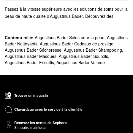
Passez à la vitesse supérieure avec les solutions de soins pour la
peau de haute qualité d’Augustinus Bader. Découvrez des
produits pour le visage, des soins capillaires, des formules pour
le bain et le corps, et bien plus encore, proposés par cette
marque fondée par le professeur, scientifique et médecin
Contenu relié:
Augustinus Bader Soins pour la peau
,
Augustinus
Bader Nettoyants
,
Augustinus Bader Cadeaux de prestige
,
d’origine allemande Augustinus Bader.
Augustinus Bader Sécheresse
,
Augustinus Bader Shampooing
,
Est-ce que Sephora vend les produits Augustinus Bader?
Augustinus Bader Masques
,
Augustinus Bader Sourcils
,
Vous trouverez une variété d’essentiels de
soins pour la
Augustinus Bader Frisottis
,
Augustinus Bader Volume
peau
Augustinus Bader chez Sephora. Côté
hydratants
, nous
proposons des formules novatrices pour atténuer les ridules, les
rougeurs, les taches pigmentaires, la peau grasse et bien plus
encore. Vous trouverez également des soins pour répondre à des
problèmes plus ciblés.
Trouver un magasin
Vous cherchez des produits pour les
cheveux
? Découvrez notre
gamme de shampoings, de revitalisants et de soins du cuir
Clavardage avec le service à la clientèle
chevelu Augustinus Bader.
Quels sont les meilleurs vendeurs parmi les produits
Recevez les textos de Sephora
S’inscrire maintenant
Augustinus Bader?