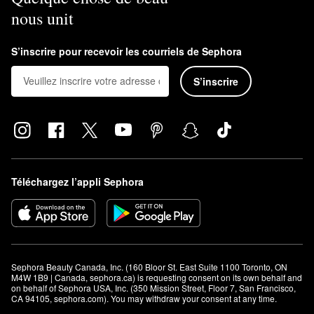
nous unit
Ce produit Augustinus Bader peut-il être utilisé autour des
yeux?
Oui, vous pouvez utiliser les crèmes Augustinus Bader peut-il être
S’inscrire pour recevoir les courriels de Sephora
utilisé autour des yeux. Cependant, nous vous suggérons plutôt
S’inscrire
d’utiliser
la crème pour le contour des yeux avec TFC8®
. Cette
formule est spécialement conçue pour répondre aux problèmes
de la région délicate autour des yeux.
Téléchargez l’appli Sephora
Sephora Beauty Canada, Inc. (160 Bloor St. East Suite 1100 Toronto, ON 
M4W 1B9 | Canada, sephora.ca) is requesting consent on its own behalf and 
on behalf of Sephora USA, Inc. (350 Mission Street, Floor 7, San Francisco, 
CA 94105, sephora.com). You may withdraw your consent at any time.