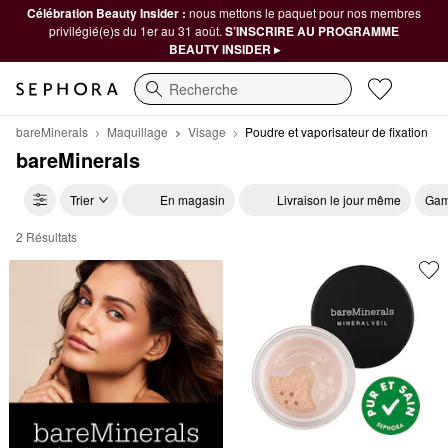
Célébration Beauty Insider :
nous mettons le paquet pour nos membres
privilégié(e)s du 1er au 31 août.
S’INSCRIRE AU PROGRAMME
BEAUTY INSIDER ▸
Recherche
bareMinerals
Maquillage
Visage
Poudre et vaporisateur de fixation
bareMinerals
Trier
En magasin
Livraison le jour même
Gam
2 Résultats
bareMinerals Poudre et vaporisateur de fixation