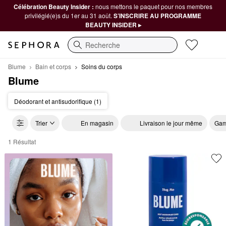
Célébration Beauty Insider :
nous mettons le paquet pour nos membres
privilégié(e)s du 1er au 31 août.
S’INSCRIRE AU PROGRAMME
BEAUTY INSIDER ▸
Recherche
Blume
Bain et corps
Soins du corps
Blume
Déodorant et antisudorifique (1)
Trier
En magasin
Livraison le jour même
Gam
1 Résultat
Blume Soins du corps