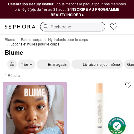
Célébration Beauty Insider :
nous mettons le paquet pour nos membres
privilégié(e)s du 1er au 31 août.
S’INSCRIRE AU PROGRAMME
BEAUTY INSIDER ▸
Recherche
Blume
Bain et corps
Hydratants pour le corps
Lotions et huiles pour le corps
Blume
Trier
En magasin
Livraison le jour même
Gam
1 Résultat
Blume Lotions et huiles pour le corps