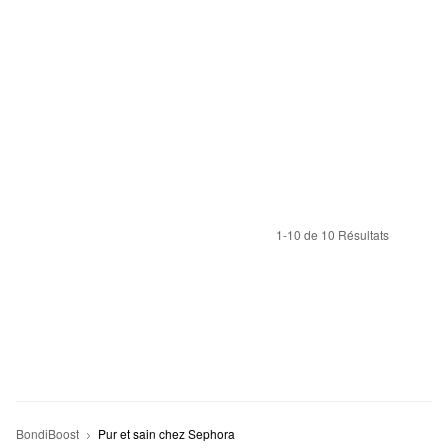
1-10 de 10 Résultats
BondiBoost
Pur et sain chez Sephora