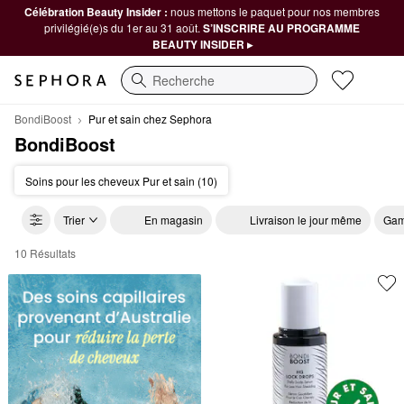
Célébration Beauty Insider :
nous mettons le paquet pour nos membres
privilégié(e)s du 1er au 31 août.
S’INSCRIRE AU PROGRAMME
BEAUTY INSIDER ▸
Recherche
BondiBoost
Pur et sain chez Sephora
BondiBoost
Soins pour les cheveux Pur et sain (10)
Trier
En magasin
Livraison le jour même
Gam
10 Résultats
BondiBoost Pur et sain chez Sephora