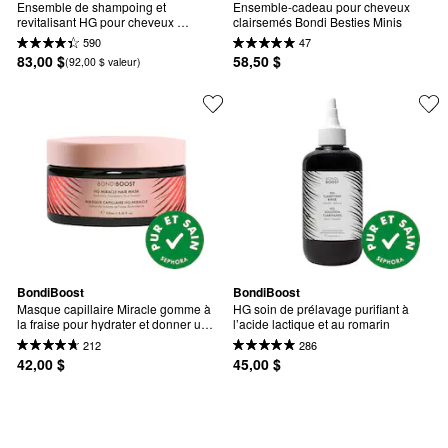
Ensemble de shampoing et 
Ensemble-cadeau pour cheveux 
revitalisant HG pour cheveux 
clairsemés Bondi Besties Minis
clairsemés avec romarin
590
47
83,00 $
58,50 $
(92,00 $ valeur)
BondiBoost
BondiBoost
Masque capillaire Miracle gomme à 
HG soin de prélavage purifiant à 
la fraise pour hydrater et donner un 
l’acide lactique et au romarin
éclat à vos cheveux.
212
286
42,00 $
45,00 $