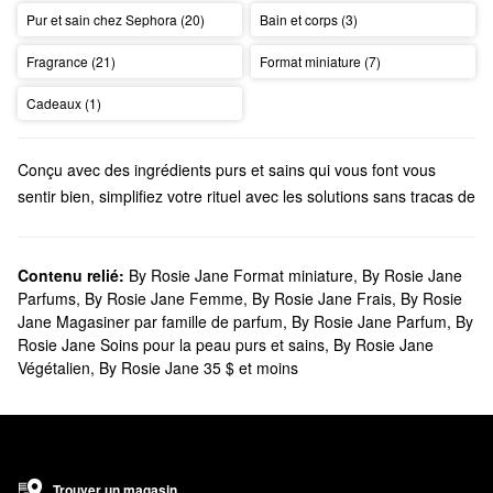
Pur et sain chez Sephora (20)
Bain et corps (3)
Fragrance (21)
Format miniature (7)
Cadeaux (1)
Conçu avec des ingrédients purs et sains qui vous font vous
sentir bien, simplifiez votre rituel avec les solutions sans tracas de
Rosie Jane. Découvrez des parfums, des bougies, des gels
douche et tout ce qui se trouve entre eux.
Est-ce que Sephora offre des produits By Rosie Jane?
Contenu relié:
By Rosie Jane Format miniature
,
By Rosie Jane
Parfums
,
By Rosie Jane Femme
,
By Rosie Jane Frais
,
By Rosie
Vous trouverez une variété d’essentiels By Rosie Jane chez
Jane Magasiner par famille de parfum
,
By Rosie Jane Parfum
,
By
Sephora. Vous cherchez des
parfums
? Parcourez des florales
Rosie Jane Soins pour la peau purs et sains
,
By Rosie Jane
classiques, des options de bois chaud, des sélections
Végétalien
,
By Rosie Jane 35 $ et moins
ultralégères et bien plus encore.
Recherchez-vous un
produit pour le bain et le corps
? Jetez un
coup d’œil à notre gamme de déodorants revigorants, huiles
hydratantes et nettoyants pour le corps apaisants de
By Rosie Jane.
Trouver un magasin