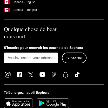
Inspiré par des matins paresseux et d’autres plaisirs simples, le
Canada - English
parfum Leila Lou
est un parfum floral avec beaucoup d’énergie
Canada - Français
qui permet de se sentir bien. Le mélange de notes de poire, de
jasmin et de gazon fraîchement coupé offre un attrait doux et
confortable.
Quelque chose de beau
nous unit
S’inscrire pour recevoir les courriels de Sephora
S’inscrire
Téléchargez l’appli Sephora