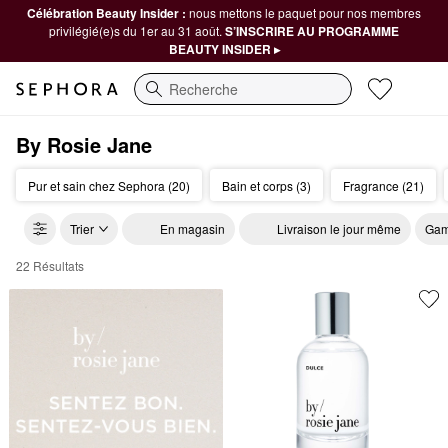
Célébration Beauty Insider :
nous mettons le paquet pour nos membres
privilégié(e)s du 1er au 31 août.
S’INSCRIRE AU PROGRAMME
BEAUTY INSIDER ▸
Recherche
By Rosie Jane
Pur et sain chez Sephora (20)
Bain et corps (3)
Fragrance (21)
Trier
En magasin
Livraison le jour même
Gam
22 Résultats
by Rosie Jane