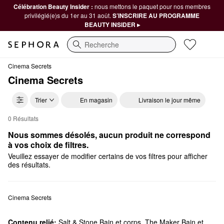
Célébration Beauty Insider :
nous mettons le paquet pour nos membres
privilégié(e)s du 1er au 31 août.
S’INSCRIRE AU PROGRAMME
BEAUTY INSIDER ▸
Recherche
Cinema Secrets
Cinema Secrets
Trier
En magasin
Livraison le jour même
0 Résultats
Cinema Secrets Bain et corps
Nous sommes désolés, aucun produit ne correspond 
à vos choix de filtres.
Veuillez essayer de modifier certains de vos filtres pour afficher
des résultats.
Cinema Secrets
Contenu relié:
Salt & Stone Bain et corps
,
The Maker Bain et