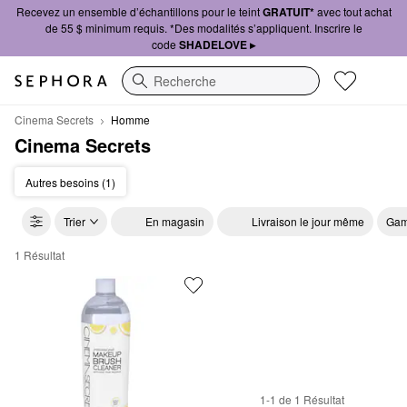
Recevez un ensemble d’échantillons pour le teint
GRATUIT*
avec tout achat
de 55 $ minimum requis. *Des modalités s’appliquent. Inscrire le
code
SHADELOVE ▸
Recherche
Cinema Secrets
Homme
Cinema Secrets
Autres besoins (1)
Trier
En magasin
Livraison le jour même
Gam
1 Résultat
Cinema Secrets Homme
1-1 de 1 Résultat