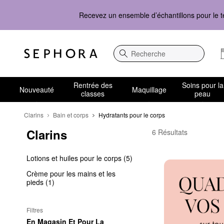
Recevez un ensemble d’échantillons pour le t
Recherche
Rentrée des
Soins pour la
Nouveauté
Maquillage
classes
peau
Clarins
Bain et corps
Hydratants pour le corps
Clarins
Clarins Hydratants pou
6 Résultats
Lotions et huiles pour le corps (5)
Crème pour les mains et les
pieds (1)
Filtres
En Magasin Et Pour La 