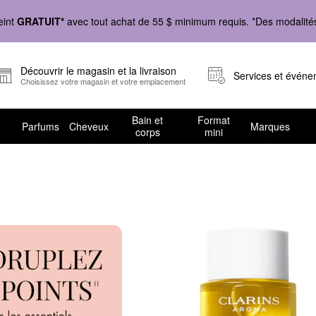
eint
GRATUIT*
avec tout achat de 55 $ minimum requis. *Des modalités 
Découvrir le magasin et la livraison
Services et évén
Choisissez votre magasin et votre emplacement
Bain et
Format
Parfums
Cheveux
Marques
corps
mini
r le corps