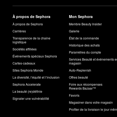
À propos de Sephora
Mon Sephora
À propos de Sephora
Membre Beauty Insider
Carrières
Galerie
Transparence de la chaîne
État de la commande
logistique
Historique des achats
Sociétés affiliées
Paramètres du compte
Événements spéciaux Sephora
Services Beauté et événements e
Cartes-cadeaux
magasin
Sites Sephora Monde
Auto-Replenish
La diversité, l’équité et l’inclusion
Offres beauté
Sephora Accelerate
Foire aux récompenses
Rewards Bazaar™
La beauté (re)définie
Favoris
Signaler une vulnérabilité
Magasiner dans votre magasin
Profiter de la livraison le jour mê