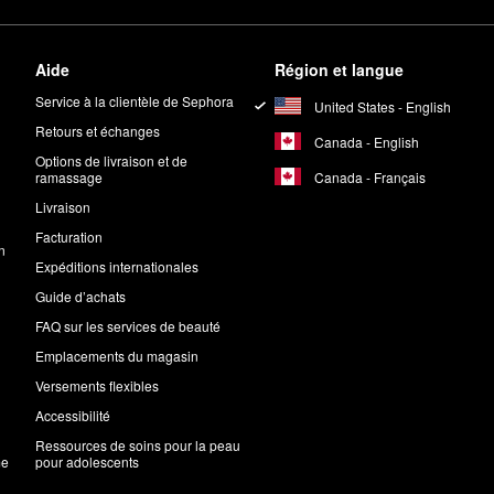
Aide
Région et langue
Service à la clientèle de Sephora
United States - English
Retours et échanges
Canada - English
Options de livraison et de
Canada - Français
ramassage
Livraison
Facturation
n
Expéditions internationales
Guide d’achats
FAQ sur les services de beauté
Emplacements du magasin
Versements flexibles
Accessibilité
Ressources de soins pour la peau
me
pour adolescents