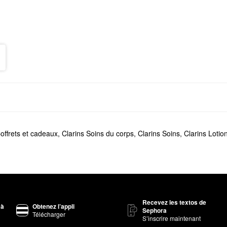
offrets et cadeaux
,
Clarins Soins du corps
,
Clarins Soins
,
Clarins Lotio
Recevez les textos de
 à
Obtenez l’appli
Sephora
Télécharger
S’inscrire maintenant