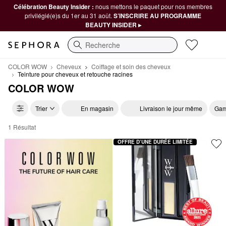
Célébration Beauty Insider :
nous mettons le paquet pour nos membres
privilégié(e)s du 1er au 31 août.
S’INSCRIRE AU PROGRAMME
BEAUTY INSIDER ▸
Recherche
COLOR WOW
Cheveux
Coiffage et soin des cheveux
Teinture pour cheveux et retouche racines
COLOR WOW
Trier
En magasin
Livraison le jour même
Gam
1 Résultat
COLOR WOW Teinture pour cheveux et retouche racines
OFFRE D’UNE DURÉE LIMITÉE