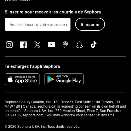
Il est recommandé d'utiliser le
soin anti-frisottis en vaporisateur
Dream Coat Supernatural
tous les trois ou quatre shampoings.
S’inscrire pour recevoir les courriels de Sephora
S’inscrire
Téléchargez l’appli Sephora
Sephora Beauty Canada, Inc. (160 Bloor St. East Suite 1100 Toronto, ON 
M4W 1B9 | Canada, sephora.ca) is requesting consent on its own behalf and 
on behalf of Sephora USA, Inc. (350 Mission Street, Floor 7, San Francisco, 
CA 94105, sephora.com). You may withdraw your consent at any time.
© 2026 Sephora USA, Inc. Tous droits réservés.