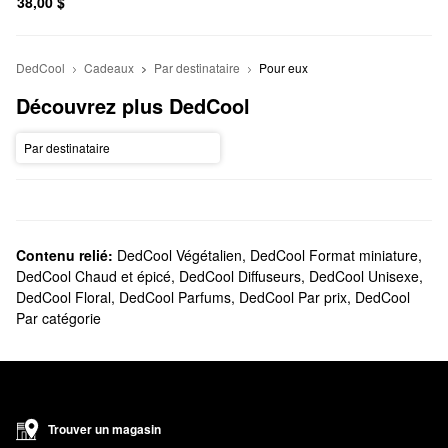
38,00 $
DedCool
Cadeaux
Par destinataire
Pour eux
Découvrez plus DedCool
Par destinataire
Contenu relié:
DedCool Végétalien
,
DedCool Format miniature
,
DedCool Chaud et épicé
,
DedCool Diffuseurs
,
DedCool Unisexe
,
DedCool Floral
,
DedCool Parfums
,
DedCool Par prix
,
DedCool
Par catégorie
Trouver un magasin