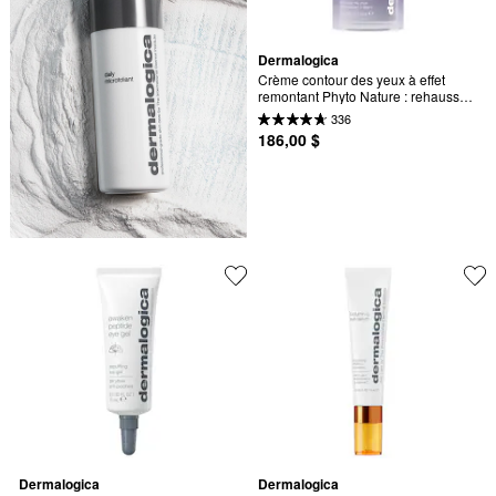
Dermalogica
Crème contour des yeux à effet 
remontant Phyto Nature : rehausse, 
raffermit et réduit l’apparence des 
336
plis des paupières | Cible les 
186,00 $
cernes, le gonflement et les ridules | 
Sans danger pour les paupières | 
Pour tous les types de peau
Dermalogica
Dermalogica