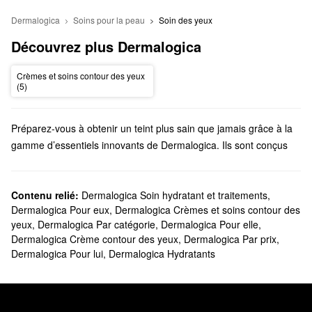
Dermalogica
Soins pour la peau
Soin des yeux
Découvrez plus Dermalogica
Crèmes et soins contour des yeux
(5)
Préparez-vous à obtenir un teint plus sain que jamais grâce à la
gamme d’essentiels innovants de Dermalogica. Ils sont conçus
pour apporter des solutions de haute qualité à un large éventail
de problèmes de soins pour la peau, notamment les meilleurs
nettoyants, hydratants, soins et autres.
Contenu relié:
Dermalogica Soin hydratant et traitements
,
Dermalogica Pour eux
,
Dermalogica Crèmes et soins contour des
Sephora offre-t-elle Dermalogica?
yeux
,
Dermalogica Par catégorie
,
Dermalogica Pour elle
,
Sephora offre de nombreux essentiels de
soins pour la peau
Dermalogica Crème contour des yeux
,
Dermalogica Par prix
,
Dermalogica. Si vous êtes à la recherche d’un nouveau
nettoyant
Dermalogica Pour lui
,
Dermalogica Hydratants
pour le visage
, nous avons des produits pour contrôler les pores,
des produits hydratants, des formules apaisantes pour les peaux
sensibles, et bien plus encore.
Pour répondre à un problème plus spécifique, consultez les