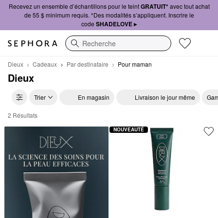
Recevez un ensemble d’échantillons pour le teint
GRATUIT*
avec tout achat
de 55 $ minimum requis. *Des modalités s’appliquent. Inscrire le
code
SHADELOVE ▸
Recherche
Dieux
Cadeaux
Par destinataire
Pour maman
Dieux
Trier
En magasin
Livraison le jour même
Gam
2 Résultats
Dieux Pour maman
NOUVEAUTÉ