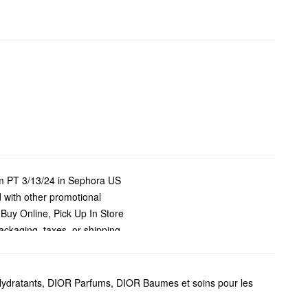
9pm PT 3/13/24 in Sephora US
with other promotional
 Buy Online, Pick Up In Store
ackaging, taxes, or shipping
ts have no cash value and may
r at any time.
ydratants
,
DIOR Parfums
,
DIOR Baumes et soins pour les