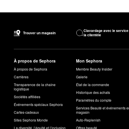
Clavardage avec le service
Trouver un magasin
la clientèle
À propos de Sephora
Mon Sephora
À propos de Sephora
Membre Beauty Insider
Carrières
Galerie
Transparence de la chaîne
État de la commande
logistique
Historique des achats
Sociétés affiliées
Paramètres du compte
Événements spéciaux Sephora
Services Beauté et événements e
Cartes-cadeaux
magasin
Sites Sephora Monde
Auto-Replenish
La diversité, l’équité et l’inclusion
Offres beauté