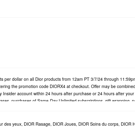
nts per dollar on all Dior products from 12am PT 3/7/24 through 11:5
ring the promotion code DIORX4 at checkout. Offer may be combined 
ty Insider account within 24 hours after purchase or 24 hours after your
ases, purchases of Same-Day Unlimited subscriptions, gift wrapping, p
 applies to products listed above and no other product purchases. Poin
esult in deduction of awarded points. Sephora may modify or cancel offe
ur des yeux
,
DIOR Rasage
,
DIOR Joues
,
DIOR Soins du corps
,
DIOR H