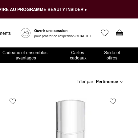
RIRE AU PROGRAMME BEAUTY INSIDER ▸
Ouvrir une session
ements
pour profiter de l’expédition GRATUITE
Cadeaux et ensembles-
Cartes-
Solde et
avantages
cadeaux
offres
Trier par
:
Pertinence