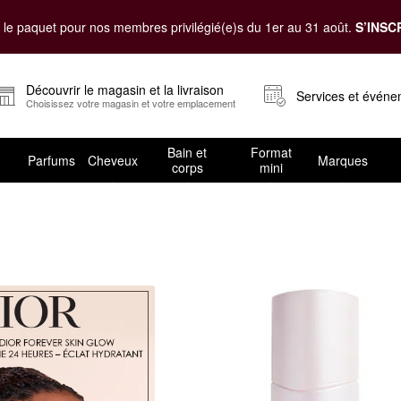
le paquet pour nos membres privilégié(e)s du 1er au 31 août.
S’INSC
Découvrir le magasin et la livraison
Services et évén
Choisissez votre magasin et votre emplacement
Bain et
Format
Parfums
Cheveux
Marques
corps
mini