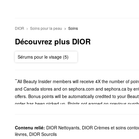
DIOR
Soins pour la peau
Soins
Découvrez plus DIOR
Sérums pour le visage (5)
**
All Beauty Insider members will receive 4X the number of poi
and Canada stores and on sephora.com and sephora.ca by ente
offers. Bonus points will be automatically credited to your Beau
order has been picked up. Points not earned on previous purch
and handling charges. 4X the number of points per dollar only
not be bartered, sold, or transferred. Merchandise return will r
Contenu relié:
DIOR Nettoyants
,
DIOR Crèmes et soins conto
lèvres
,
DIOR Sourcils