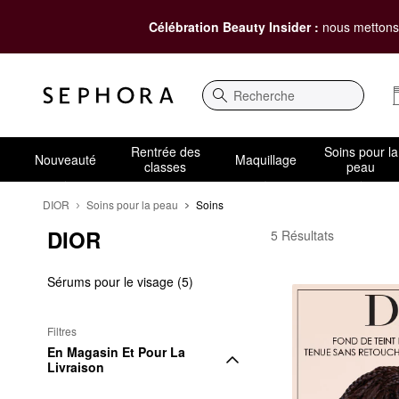
Célébration Beauty Insider :
nous mettons 
Recherche
Rentrée des
Soins pour la
Nouveauté
Maquillage
classes
peau
DIOR
Soins pour la peau
Soins
DIOR
DIOR Soins
5 Résultats
Sérums pour le visage (5)
Filtres
En Magasin Et Pour La 
Livraison