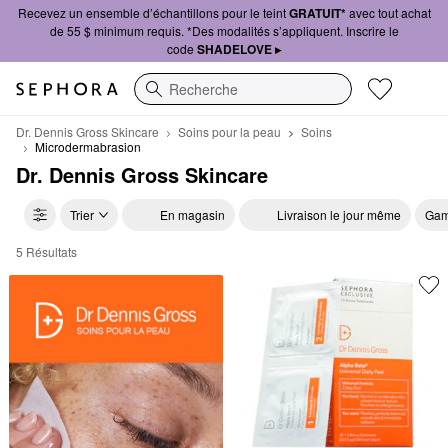
Recevez un ensemble d’échantillons pour le teint
GRATUIT*
avec tout achat
de 55 $ minimum requis. *Des modalités s’appliquent. Inscrire le
code
SHADELOVE ▸
Recherche
Dr. Dennis Gross Skincare
Soins pour la peau
Soins
Microdermabrasion
Dr. Dennis Gross Skincare
Trier
En magasin
Livraison le jour même
Gam
5 Résultats
Dr. Dennis Gross Skincare Microdermabrasion