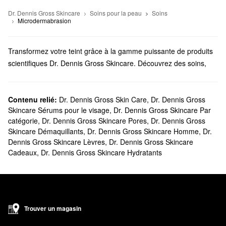
Dr. Dennis Gross Skincare
Soins pour la peau
Soins
Microdermabrasion
Transformez votre teint grâce à la gamme puissante de produits
scientifiques Dr. Dennis Gross Skincare. Découvrez des soins,
des nettoyants, des outils et d’autres solutions conçues pour une
utilisation polyvalente sans effort et des résultats durables.
Est-ce que Sephora offre des produits Dr Dennis Gross?
Contenu relié:
Dr. Dennis Gross Skin Care
,
Dr. Dennis Gross
Skincare Sérums pour le visage
,
Dr. Dennis Gross Skincare Par
Nous offrons une variété de solutions Dr. Dennis Gross Skincare
catégorie
,
Dr. Dennis Gross Skincare Pores
,
Dr. Dennis Gross
chez Sephora. Si vous êtes à la recherche d’un soin, n’oubliez
Skincare Démaquillants
,
Dr. Dennis Gross Skincare Homme
,
Dr.
pas de jeter un coup d’œil à notre ensemble d’
exfoliants pour le
Dennis Gross Skincare Lèvres
,
Dr. Dennis Gross Skincare
visage
qui changeront la donne. Nous avons également de
Cadeaux
,
Dr. Dennis Gross Skincare Hydratants
nombreux
sérums
Dr. Dennis Gross Skincare à explorer.
Parcourez les formules perfectrices, les essentiels hydratants, les
essentiels raffermissants, les essentiels correcteurs et plus
encore.
Quels sont les meilleurs vendeurs parmi les produits Dr.
Trouver un magasin
Dennis Gross Skincare?