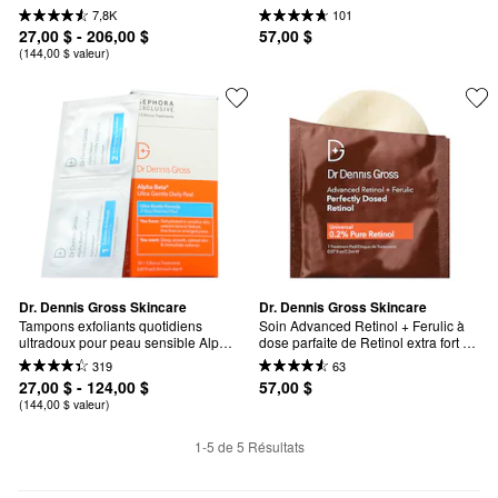
7,8K
101
27,00 $ - 206,00 $
57,00 $
(144,00 $ valeur)
Dr. Dennis Gross Skincare
Dr. Dennis Gross Skincare
Tampons exfoliants quotidiens 
Soin Advanced Retinol + Ferulic à 
ultradoux pour peau sensible Alpha 
dose parfaite de Retinol extra fort à 
Beta®
0,2 %
319
63
27,00 $ - 124,00 $
57,00 $
(144,00 $ valeur)
1-5 de 5 Résultats