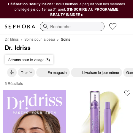
Célébration Beauty Insider :
nous mettons le paquet pour nos membres
privilégié(e)s du 1er au 31 août.
S’INSCRIRE AU PROGRAMME
BEAUTY INSIDER ▸
Recherche
Dr. Idriss
Soins pour la peau
Soins
Dr. Idriss
Sérums pour le visage (5)
Trier
En magasin
Livraison le jour même
Gam
5 Résultats
Dr. Idriss Soins