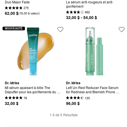
Duo Major Fade
Le sérum anti-rougeurs et anti-
gonflement
275
462
62,00 $
(76,00 $ valeur)
32,00 $ - 54,00 $
NOUVEAUTÉ
Dr. Idriss
Dr. Idriss
Mi sérum apaisant à bille The 
Left Un-Red Reducer Face Serum 
Depuffer pour les gonflements du 
for Redness and Blemish Prone 
visage
Skin
78
120
32,00 $
96,00 $
1-5 de 5 Résultats