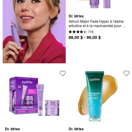
Dr. Idriss
Sérum Major Fade Hyper à l'alpha-
arbutine et à la niacinamide pour 
illuminer et pour les taches 
716
pigmentaires
88,00 $ - 96,00 $
Dr. Idriss
Dr. Idriss