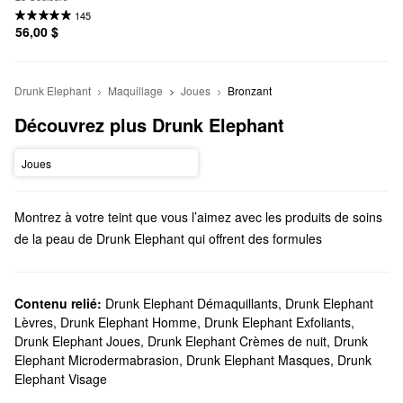
145
56,00 $
Drunk Elephant
Maquillage
Joues
Bronzant
Découvrez plus Drunk Elephant
Joues
Montrez à votre teint que vous l’aimez avec les produits de soins
de la peau de Drunk Elephant qui offrent des formules
nourrissantes pour vous aider à trouver la racine de vos plus
grandes préoccupations. Des sérums illuminateurs aux huiles
hydratantes, il y a tant d’incontournables à explorer.
Contenu relié:
Drunk Elephant Démaquillants
,
Drunk Elephant
Lèvres
,
Drunk Elephant Homme
,
Drunk Elephant Exfoliants
,
Sephora offre-t-elle Drunk Elephant?
Drunk Elephant Joues
,
Drunk Elephant Crèmes de nuit
,
Drunk
Nous vendons une variété de
produits de soins de la peau
Drunk
Elephant Microdermabrasion
,
Drunk Elephant Masques
,
Drunk
Elephant chez Sephora, y compris des hydratants reconstituants
Elephant Visage
et des nettoyants doux qui facilitent l’élimination du maquillage.