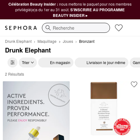
Célébration Beauty Insider :
nous mettons le paquet pour nos membres
privilégié(e)s du 1er au 31 août.
S’INSCRIRE AU PROGRAMME
BEAUTY INSIDER ▸
Recherche
Drunk Elephant
Maquillage
Joues
Bronzant
Drunk Elephant
Trier
En magasin
Livraison le jour même
Gam
2 Résultats
Drunk Elephant Bronzant