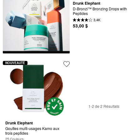
Drunk Elephant
D-Bronzi™ Bronzing Drops with 
Peptides
3,4K
53,00 $
NOUVEAUTÉ
1-2 de 2 Résultats
Drunk Elephant
Gouttes multi-usages Kamo aux 
trois peptides
25 Couleurs