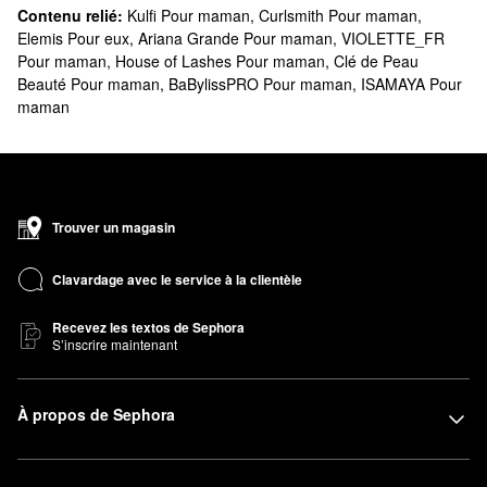
Contenu relié:
Kulfi Pour maman
,
Curlsmith Pour maman
,
Elemis Pour eux
,
Ariana Grande Pour maman
,
VIOLETTE_FR
Pour maman
,
House of Lashes Pour maman
,
Clé de Peau
Beauté Pour maman
,
BaBylissPRO Pour maman
,
ISAMAYA Pour
maman
Trouver un magasin
Clavardage avec le service à la clientèle
Recevez les textos de Sephora
S’inscrire maintenant
À propos de Sephora