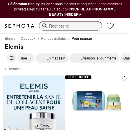
Célébration Beauty Insider :
nous mettons le paquet pour nos membres
privilégié(e)s du 1er au 31 août.
S’INSCRIRE AU PROGRAMME
BEAUTY INSIDER ▸
Recherche
Elemis
Cadeaux
Par destinataire
Pour maman
Elemis
Trier
En magasin
Livraison le jour même
Gam
1 Résultat
Elemis Pour maman
SÉRIE LIMITÉE