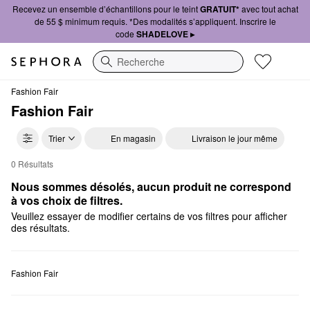
Recevez un ensemble d’échantillons pour le teint
GRATUIT*
avec tout achat
de 55 $ minimum requis. *Des modalités s’appliquent. Inscrire le
code
SHADELOVE ▸
Recherche
Fashion Fair
Fashion Fair
Trier
En magasin
Livraison le jour même
0 Résultats
Fashion Fair Illuminateur
Nous sommes désolés, aucun produit ne correspond 
à vos choix de filtres.
Veuillez essayer de modifier certains de vos filtres pour afficher
des résultats.
Fashion Fair