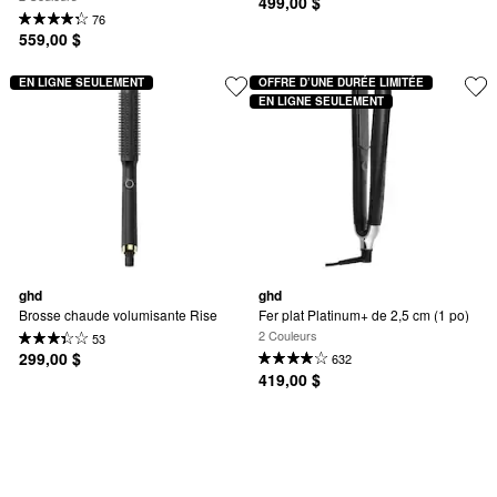
499,00 $
76
559,00 $
EN LIGNE SEULEMENT
OFFRE D’UNE DURÉE LIMITÉE
EN LIGNE SEULEMENT
ghd
ghd
Brosse chaude volumisante Rise
Fer plat Platinum+ de 2,5 cm (1 po)
2 Couleurs
53
299,00 $
632
419,00 $