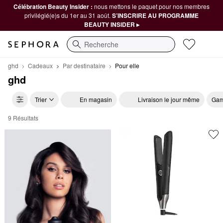
Célébration Beauty Insider :
nous mettons le paquet pour nos membres
privilégié(e)s du 1er au 31 août.
S’INSCRIRE AU PROGRAMME
BEAUTY INSIDER ▸
Recherche
ghd
Cadeaux
Par destinataire
Pour elle
ghd
Trier
En magasin
Livraison le jour même
Gam
9 Résultats
ghd Pour elle