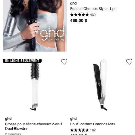
ghd
Fer plat Chronos Styler, 1 po
439
469,00 $
EN LIGNE SEULEMENT
ghd
ghd
Brosse pour sèche-cheveux 2-en-1 
L’outil coiffant Chronos Max
Duet Blowdry
182
2 Couleurs