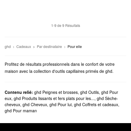
1-9 de 9 Résultats
ghd
Cadeaux
Par destinataire
Pour elle
Profitez de résultats professionnels dans le confort de votre
maison avec la collection d'outils capillaires primés de ghd.
Trouvez tous les meilleurs produits pour lisser les cheveux, leur
donner plus d'ampleur, gérer les frisottis et tous vos autres
besoins en matière de cheveux.
Contenu relié:
ghd Peignes et brosses
,
ghd Outils
,
ghd Pour
eux
,
ghd Produits lissants et fers plats pour les...
,
ghd Sèche-
Sephora offre-t-elle des produits ghd?
cheveux
,
ghd Cheveux
,
ghd Pour lui
,
ghd Coffrets et cadeaux
,
Sephora offre de nombreux
outils
ghd. Parcourez les baguettes à
ghd Pour maman
friser, les brosses chaudes qui augmentent le volume, les sèche-
cheveux puissants et les diffuseurs novateurs, entre autres.
Si vous êtes à la recherche d'un nouveau
fer à lisser
, nous avons