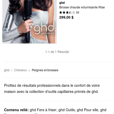
ghd
Brosse chaude volumisante Rise
53
299,00 $
1-1 de 1 Résultat
ghd
Cheveux
Peignes et brosses
Profitez de résultats professionnels dans le confort de votre
maison avec la collection d'outils capillaires primés de ghd.
Trouvez tous les meilleurs produits pour lisser les cheveux, leur
donner plus d'ampleur, gérer les frisottis et tous vos autres
besoins en matière de cheveux.
Contenu relié:
ghd Fers à friser
,
ghd Outils
,
ghd Pour elle
,
ghd