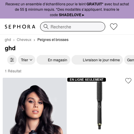
Recevez un ensemble d’échantillons pour le teint
GRATUIT*
avec tout achat
de 55 $ minimum requis. *Des modalités s’appliquent. Inscrire le
code
SHADELOVE ▸
Recherche
ghd
Cheveux
Peignes et brosses
ghd
Trier
En magasin
Livraison le jour même
Gam
1 Résultat
ghd Peignes et brosses
EN LIGNE SEULEMENT