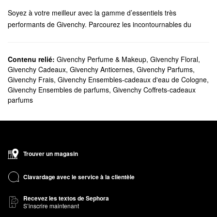
Soyez à votre meilleur avec la gamme d’essentiels très
performants de Givenchy. Parcourez les incontournables du
maquillage, des parfums, des soins pour la peau, des cadeaux et
plus encore.
Est-ce que Sephora offre des produits Givenchy?
Contenu relié:
Givenchy Perfume & Makeup
,
Givenchy Floral
,
Givenchy Cadeaux
,
Givenchy Anticernes
,
Givenchy Parfums
,
Nous offrons de nombreux essentiels
maquillage
Givenchy chez
Givenchy Frais
,
Givenchy Ensembles-cadeaux d'eau de Cologne
,
Sephora. Obtenez un fini impeccable avec les fonds de teint, les
Givenchy Ensembles de parfums
,
Givenchy Coffrets-cadeaux
poudres et les anticernes de Givenchy ou accentuez vos lèvres
parfums
avec de superbes finis mats, des formules brillantes et plus
encore.
Vous cherchez un nouveau
parfum
? Givenchy propose des
parfums floraux intemporels, des senteurs fraîches et bien
d’autres options que vous êtes sûre d’aimer.
Trouver un magasin
Quels sont les meilleurs vendeurs parmi les produits
Givenchy ?
Clavardage avec le service à la clientèle
Matifiez et ajoutez de l’éclat avec la populaire
poudre libre
fixatrice et de finition Prisme Libre
Recevez les textos de Sephora
de Givenchy. Cette formule
S’inscrire maintenant
incontournable aide à maintenir le maquillage tout en minimisant