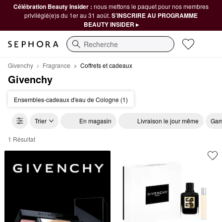
Célébration Beauty Insider :
nous mettons le paquet pour nos membres
privilégié(e)s du 1er au 31 août.
S’INSCRIRE AU PROGRAMME
BEAUTY INSIDER ▸
Recherche
Givenchy
Fragrance
Coffrets et cadeaux
Givenchy
Ensembles-cadeaux d'eau de Cologne (1)
Trier
En magasin
Livraison le jour même
Gam
1 Résultat
Givenchy Coffrets et cadeaux