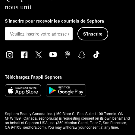
nous unit
Comment utilise-t-on la poudre libre Prisme Libre de
Givenchy?
Placez la houppette sur l’ouverture et secouez deux fois.
S’inscrire pour recevoir les courriels de Sephora
Appliquez sur les pommettes, le front, le menton et les ailes du
S’inscrire
nez. Utilisez la houppette pour estomper pour obtenir un fini
uniforme.
Téléchargez l’appli Sephora
Sephora Beauty Canada, Inc. (160 Bloor St. East Suite 1100 Toronto, ON 
M4W 1B9 | Canada, sephora.ca) is requesting consent on its own behalf and 
on behalf of Sephora USA, Inc. (350 Mission Street, Floor 7, San Francisco, 
CA 94105, sephora.com). You may withdraw your consent at any time.