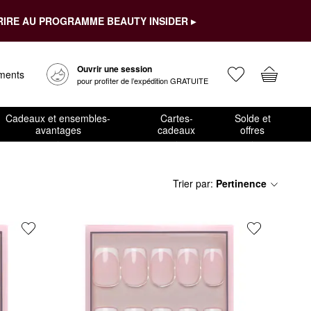
RIRE AU PROGRAMME BEAUTY INSIDER ▸
Ouvrir une session
ements
pour profiter de l’expédition GRATUITE
Cadeaux et ensembles-
Cartes-
Solde et
avantages
cadeaux
offres
Trier par
:
Pertinence