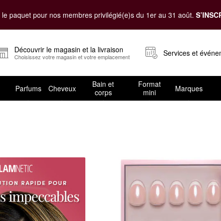
le paquet pour nos membres privilégié(e)s du 1er au 31 août.
S’INSC
Découvrir le magasin et la livraison
Services et évén
Choisissez votre magasin et votre emplacement
Bain et
Format
Parfums
Cheveux
Marques
corps
mini
aire