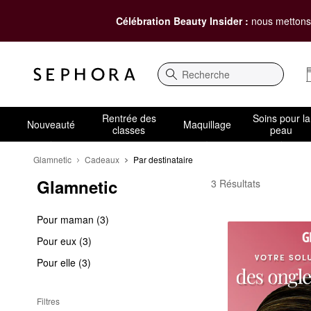
Célébration Beauty Insider :
nous mettons 
Recherche
Rentrée des
Soins pour la
Nouveauté
Maquillage
classes
peau
Glamnetic
Cadeaux
Par destinataire
Glamnetic
Glamnetic Par destinat
3 Résultats
Pour maman (3)
Pour eux (3)
Pour elle (3)
Filtres