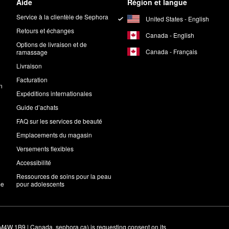
Aide
Région et langue
Service à la clientèle de Sephora
United States - English
Retours et échanges
Canada - English
Options de livraison et de
Canada - Français
ramassage
Livraison
Facturation
n
Expéditions internationales
Guide d’achats
FAQ sur les services de beauté
Emplacements du magasin
Versements flexibles
Accessibilité
Ressources de soins pour la peau
me
pour adolescents
M4W 1B9 | Canada, sephora.ca) is requesting consent on its 