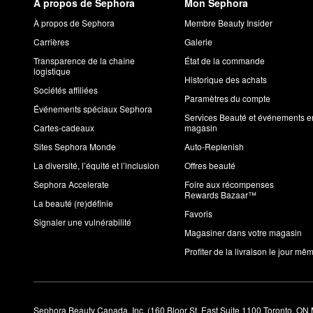
À propos de Sephora
Mon Sephora
À propos de Sephora
Membre Beauty Insider
Carrières
Galerie
Transparence de la chaîne
État de la commande
logistique
Historique des achats
Sociétés affiliées
Paramètres du compte
Événements spéciaux Sephora
Services Beauté et événements e
Cartes-cadeaux
magasin
Sites Sephora Monde
Auto-Replenish
La diversité, l’équité et l’inclusion
Offres beauté
Sephora Accelerate
Foire aux récompenses
Rewards Bazaar™
La beauté (re)définie
Favoris
Signaler une vulnérabilité
Magasiner dans votre magasin
Profiter de la livraison le jour mê
Sephora Beauty Canada, Inc. (160 Bloor St. East Suite 1100 Toronto, ON 