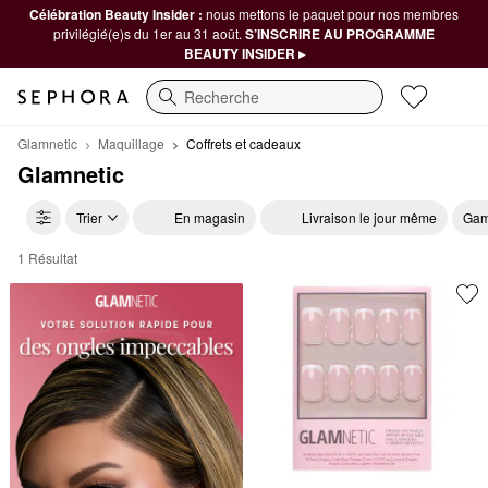
Célébration Beauty Insider :
nous mettons le paquet pour nos membres
privilégié(e)s du 1er au 31 août.
S’INSCRIRE AU PROGRAMME
BEAUTY INSIDER ▸
Recherche
Glamnetic
Maquillage
Coffrets et cadeaux
Glamnetic
Trier
En magasin
Livraison le jour même
Gam
1 Résultat
Glamnetic Coffrets et cadeaux