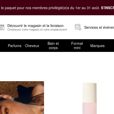
le paquet pour nos membres privilégié(e)s du 1er au 31 août.
S’INSC
Découvrir le magasin et la livraison
Services et évén
Choisissez votre magasin et votre emplacement
Bain et
Format
Parfums
Cheveux
Marques
corps
mini
e corps et les cheveux