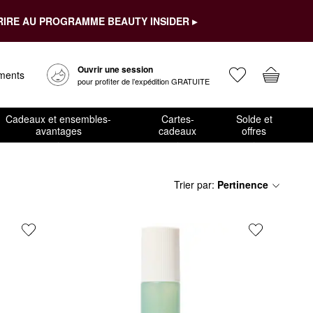
RIRE AU PROGRAMME BEAUTY INSIDER ▸
Ouvrir une session
ements
pour profiter de l’expédition GRATUITE
Cadeaux et ensembles-
Cartes-
Solde et
avantages
cadeaux
offres
Trier par
:
Pertinence