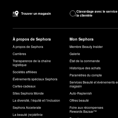
Clavardage avec le service
Trouver un magasin
la clientèle
À propos de Sephora
Mon Sephora
À propos de Sephora
Membre Beauty Insider
Carrières
Galerie
Transparence de la chaîne
État de la commande
logistique
Historique des achats
Sociétés affiliées
Paramètres du compte
Événements spéciaux Sephora
Services Beauté et événements e
Cartes-cadeaux
magasin
Sites Sephora Monde
Auto-Replenish
La diversité, l’équité et l’inclusion
Offres beauté
Sephora Accelerate
Foire aux récompenses
Rewards Bazaar™
La beauté (re)définie