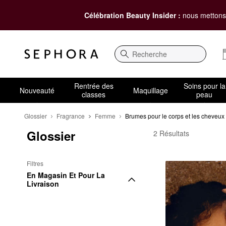
Célébration Beauty Insider :
nous mettons 
Recherche
Rentrée des
Soins pour la
Nouveauté
Maquillage
classes
peau
Glossier
Fragrance
Femme
Brumes pour le corps et les cheveux
Glossier
Glossier Brumes pour l
2 Résultats
Filtres
En Magasin Et Pour La 
Livraison