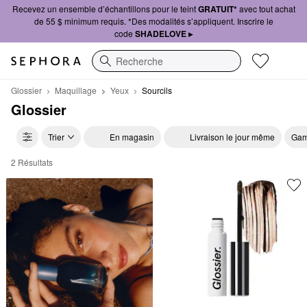
Recevez un ensemble d’échantillons pour le teint
GRATUIT*
avec tout achat
de 55 $ minimum requis. *Des modalités s’appliquent. Inscrire le
code
SHADELOVE ▸
Recherche
Glossier
Maquillage
Yeux
Sourcils
Glossier
Trier
En magasin
Livraison le jour même
Gam
2 Résultats
Glossier Sourcils