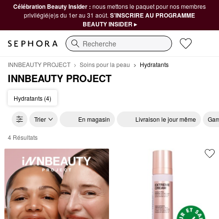
Célébration Beauty Insider :
nous mettons le paquet pour nos membres
privilégié(e)s du 1er au 31 août.
S’INSCRIRE AU PROGRAMME
BEAUTY INSIDER ▸
Recherche
INNBEAUTY PROJECT
Soins pour la peau
Hydratants
INNBEAUTY PROJECT
Hydratants (4)
Trier
En magasin
Livraison le jour même
Gam
4 Résultats
INNBEAUTY PROJECT Hydratants