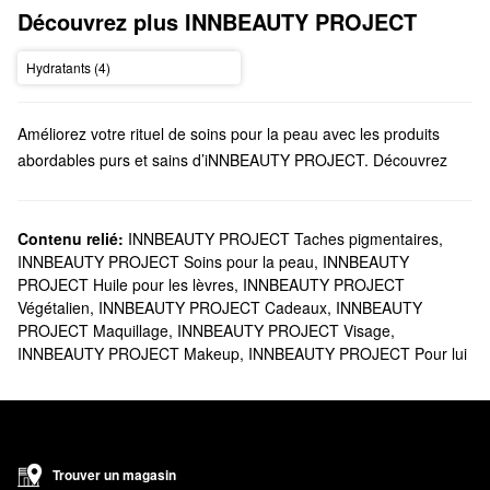
Découvrez plus INNBEAUTY PROJECT
Hydratants (4)
Améliorez votre rituel de soins pour la peau avec les produits
abordables purs et sains d’iNNBEAUTY PROJECT. Découvrez
des lotions toniques, des masques, des soins et bien plus encore,
proposés par cette marque fondée par Alisa Metzger et Jen
Shane.
Contenu relié:
INNBEAUTY PROJECT Taches pigmentaires
,
INNBEAUTY PROJECT Soins pour la peau
,
INNBEAUTY
Est-ce que Sephora offre les produits PROJET iNNBEAUTY?
PROJECT Huile pour les lèvres
,
INNBEAUTY PROJECT
Vous trouverez de nombreuses solutions de
soins pour la peau
Végétalien
,
INNBEAUTY PROJECT Cadeaux
,
INNBEAUTY
d’iNNBEAUTY PROJECT chez Sephora. Si vous êtes à la
PROJECT Maquillage
,
INNBEAUTY PROJECT Visage
,
recherche d’un nouveau nettoyant, nous vous proposons des
INNBEAUTY PROJECT Makeup
,
INNBEAUTY PROJECT Pour lui
formules hydratantes, nettoyantes et purifiantes qui sont vraiment
efficaces. Vous pouvez également filtrer votre recherche en
fonction de votre préoccupation afin de trouver les meilleurs
produits pour vos principales zones problématiques. Corrigez
l’
aspect terne
de votre peau avec les hydratants, les sérums et
Trouver un magasin