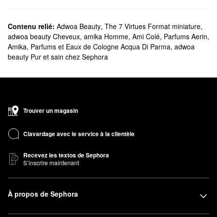
Contenu relié:
Adwoa Beauty
,
The 7 Virtues Format miniature
,
adwoa beauty Cheveux
,
amika Homme
,
Ami Colé
,
Parfums Aerin
,
Amika
,
Parfums et Eaux de Cologne Acqua Di Parma
,
adwoa
beauty Pur et sain chez Sephora
Trouver un magasin
Clavardage avec le service à la clientèle
Recevez les textos de Sephora
S’inscrire maintenant
À propos de Sephora