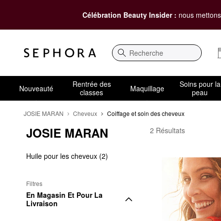
Célébration Beauty Insider :
nous mettons 
Recherche
Rentrée des
Soins pour la
Nouveauté
Maquillage
classes
peau
JOSIE MARAN
Cheveux
Coiffage et soin des cheveux
JOSIE MARAN
JOSIE MARAN Coiffage
2 Résultats
Huile pour les cheveux (2)
Filtres
En Magasin Et Pour La 
Livraison