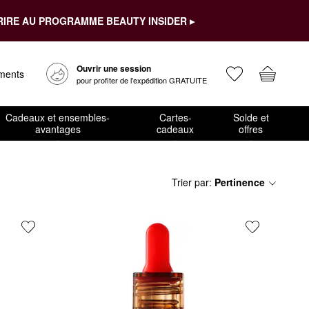
RIRE AU PROGRAMME BEAUTY INSIDER ▸
Ouvrir une session
ements
pour profiter de l’expédition GRATUITE
Cadeaux et ensembles-
Cartes-
Solde et
avantages
cadeaux
offres
Trier par
:
Pertinence