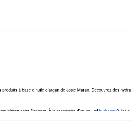
es produits à base d’huile d’argan de Josie Maran. Découvrez des hydra
sie Maran chez Sephora. À la recherche d’un nouvel
hydratant
? Josie
ouvez les meilleures formules pour cibler les rougeurs, la sécheresse,