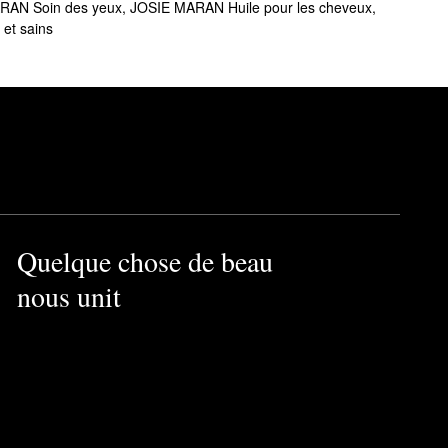
.
RAN Soin des yeux
,
JOSIE MARAN Huile pour les cheveux
,
et sains
 donne à la peau, aux
adoucissant. Vous voulez
 produits synthétiques ni de
r. Versez deux à quatre
Quelque chose de beau
nous unit