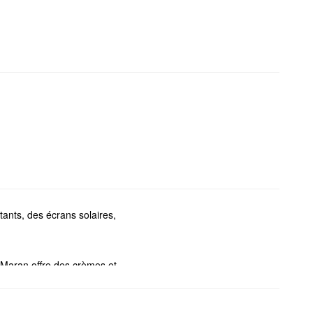
tants, des écrans solaires,
 Maran offre des crèmes et
 les taches pigmentaires, les