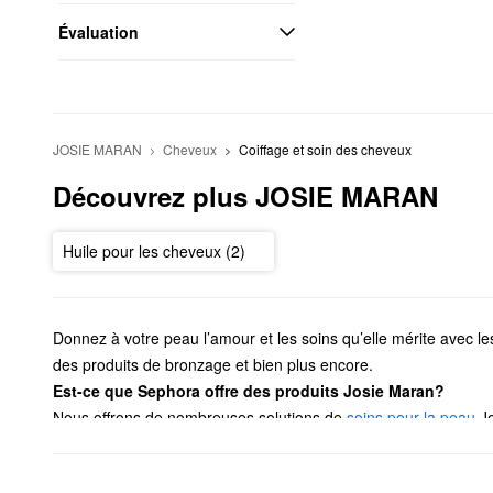
Évaluation
JOSIE MARAN
Cheveux
Coiffage et soin des cheveux
Découvrez plus JOSIE MARAN
Huile pour les cheveux (2)
Donnez à votre peau l’amour et les soins qu’elle mérite avec l
des produits de bronzage et bien plus encore.
Est-ce que Sephora offre des produits Josie Maran?
Nous offrons de nombreuses solutions de
soins pour la peau
Jo
des
huiles pour le visage
avec une vaste gamme de bienfaits. Tr
problèmes de pores et tout ce qui se trouve entre eux.