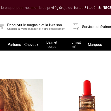
le paquet pour nos membres privilégié(e)s du 1er au 31 août.
S’INSC
Découvrir le magasin et la livraison
Services et évén
Choisissez votre magasin et votre emplacement
Bain et
Format
Parfums
Cheveux
Marques
corps
mini
 et soin des cheveux