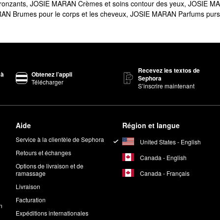
 les anticernes et les mascaras infusés à l’huile d’argan de Josie Maran
onzants
,
JOSIE MARAN Crèmes et soins contour des yeux
,
JOSIE MA
N Brumes pour le corps et les cheveux
,
JOSIE MARAN Parfums purs 
 populaire qui offre une performance inégalée. La formule polyvalente
ttée pour le visage
est un autre choix populaire avec un grand pouvoir 
tée pour le corps
aide à lisser et à hydrater de la tête aux pieds.
Recevez les textos de
 à
Obtenez l’appli
Sephora
Télécharger
s formules de la marque sont 100 % naturelles et ne contiennent pas de
S’inscrire maintenant
e visage?
ernière étape de votre rituel de soins pour la peau le matin et le soi
Aide
Région et langue
Service à la clientèle de Sephora
United States - English
cifs?
Retours et échanges
les récifs.
Canada - English
Options de livraison et de
Canada - Français
ramassage
Livraison
Facturation
n
Expéditions internationales