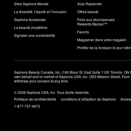
Sites Sephora Monde
Auto-Replenish
La diversité, l’équité et l’inclusion
Offres beauté
Sephora Accelerate
Foire aux récompenses
Rewards Bazaar™
La beauté (re)définie
Favoris
Signaler une vulnérabilité
Magasiner dans votre magasin
Profiter de la livraison le jour mê
Sephora Beauty Canada, Inc. (160 Bloor St. East Suite 1100 Toronto, ON 
own behalf and on behalf of Sephora USA, Inc. (350 Mission Street, Floo
withdraw your consent at any time.
© 2026 Sephora USA, Inc. Tous droits réservés.
Politique de confidentialité
conditions d’utilisation de Sephora
Access
1-877-737-4672