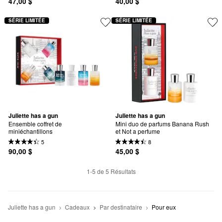
47,00 $
40,00 $
SÉRIE LIMITÉE
SÉRIE LIMITÉE
Juliette has a gun
Juliette has a gun
Ensemble coffret de 
Mini duo de parfums Banana Rush 
miniéchantillons
et Not a perfume
5
8
90,00 $
45,00 $
1-5 de 5 Résultats
Juliette has a gun
Cadeaux
Par destinataire
Pour eux