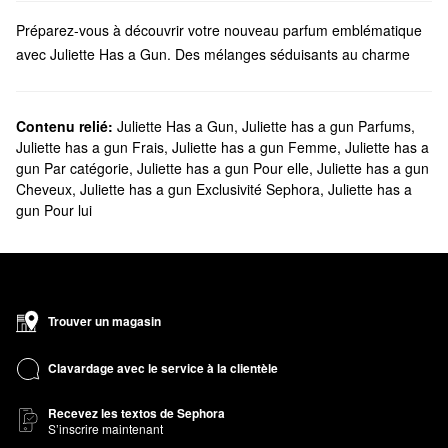
Préparez-vous à découvrir votre nouveau parfum emblématique
avec Juliette Has a Gun. Des mélanges séduisants au charme
moderne aux choix intemporels qui ne se démodent jamais, tout
le monde peut trouver son nouveau parfum préféré.
Est-ce que Sephora offre des produits Juliette Has a Gun?
Contenu relié:
Juliette Has a Gun
,
Juliette has a gun Parfums
,
Juliette has a gun Frais
,
Juliette has a gun Femme
,
Juliette has a
Sephora vend une vaste gamme de
parfums
Juliette Has a Gun.
gun Par catégorie
,
Juliette has a gun Pour elle
,
Juliette has a gun
Vous cherchez des parfums pour
femme
? Choisissez parmi les
Cheveux
,
Juliette has a gun Exclusivité Sephora
,
Juliette has a
options chaudes et épicées, les floraux féminins, les formules
gun Pour lui
terreuses, et bien d’autres encore.
Prêt à emporter votre nouveau parfum préféré avec vous?
Assurez-vous de parcourir notre gamme de produits
parfums à
bille
Juliette Has a Gun, les vaporisateurs de voyage et les
ensembles d'échantillons. Vous pouvez même aller au-delà du
Trouver un magasin
parfum avec Juliette Has a Gun en découvrant les brumes
corporelles et les crèmes pour les mains de la marque.
Clavardage avec le service à la clientèle
Quels sont les parfums favoris de Juliette Has a Gun?
Avec son parfum chaud et diaphane, le parfum
Recevez les textos de Sephora
Not A Perfume
S’inscrire maintenant
est le parfum le plus vendu de Juliette Has a Gun.