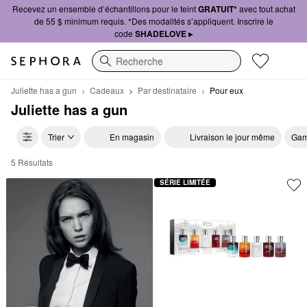
Recevez un ensemble d’échantillons pour le teint
GRATUIT*
avec tout achat
de 55 $ minimum requis. *Des modalités s’appliquent. Inscrire le
code
SHADELOVE ▸
Recherche
Juliette has a gun
Cadeaux
Par destinataire
Pour eux
Juliette has a gun
Trier
En magasin
Livraison le jour même
Gam
5 Résultats
Juliette has a gun Pour eux
SÉRIE LIMITÉE