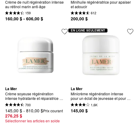
Crème de nuit régénération intense 
Minihuile régénératrice pour apaiser 
au rétinol marin anti-âge
et adoucir
159
612
160,00 $ - 606,00 $
200,00 $
EN LIGNE SEULEMENT
La Mer
La Mer
Crème soyeuse régénération 
Minicrème régénération intense 
intense hydratante et réparatrice 
pour un éclat de jeunesse et pour la 
pour la barrière cutanée
réparation de la barrière cutanée
700
1,6K
145,00 $ - 810,00 $
145,00 $
Prix courant
276,25 $
Sélectionner les articles en solde