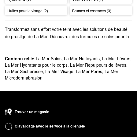
Huiles pour le visage (2)
Brumes et essences (3)
Transformez sans effort votre teint avec les solutions de beauté
de prestige de La Mer. Découvrez des formules de soins pour la
peau ciblées, du maquillage longue tenue, des essentiels riches
pour le bain et le corps, et tout ce qui se trouve entre les deux.
Sephora offre-t-elle La Mer?
Contenu relié:
La Mer Soins
,
La Mer Nettoyants
,
La Mer Lèvres
,
La Mer Hydratants pour le corps
,
La Mer Repulpeurs de lèvres
,
Nous proposons de nombreux produits de
soins de la peau
La
La Mer Sécheresse
,
La Mer Visage
,
La Mer Pores
,
La Mer
Mer chez Sephora. Trouvez les formules idéales pour lutter
Microdermabrasion
contre la sécheresse, l’aspect terne, les ridules, les pores
obstrués et bien plus encore. Et si vous avez besoin de préparer
quelque chose sur le pouce, n’hésitez pas à vous procurer
certaines de nos versions miniatures de vos produits préférés.
Avez-vous besoin
d’un nouveau maquillage de prestige
?
Trouver un magasin
Découvrez les fonds de teint flatteurs, les rouges à lèvres
hypnotiques, les anticernes infroissables et les pinceaux de
Clavardage avec le service à la clientèle
pointe de La Mer.