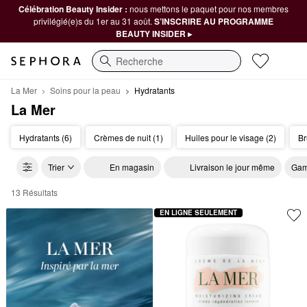
Célébration Beauty Insider :
nous mettons le paquet pour nos membres
privilégié(e)s du 1er au 31 août.
S’INSCRIRE AU PROGRAMME
BEAUTY INSIDER ▸
Recherche
La Mer
Soins pour la peau
Hydratants
La Mer
Hydratants (6)
Crèmes de nuit (1)
Huiles pour le visage (2)
Br
Trier
En magasin
Livraison le jour même
Gam
13 Résultats
La Mer Hydratants
EN LIGNE SEULEMENT