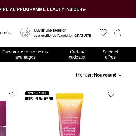
RIRE AU PROGRAMME BEAUTY INSIDER ▸
Ouvrir une session
ements
pour profiter de l’expédition GRATUITE
Cadeaux et ensembles-
Cartes-
Solde et
avantages
cadeaux
offres
Trier par
:
Nouveauté
NOUVEAUTÉ
SÉRIE LIMITÉE