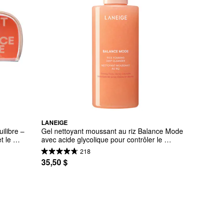
LANEIGE
ilibre – 
Gel nettoyant moussant au riz Balance Mode 
 le 
avec acide glycolique pour contrôler le 
brillant et déboucher les pores.
218
35,50 $