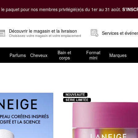
le paquet pour nos membres privilégié(e)s du 1er au 31 août.
S’INSC
Découvrir le magasin et la livraison
Services et évén
Choisissez votre magasin et votre emplacement
Bain et
Format
Parfums
Cheveux
Marques
corps
mini
NOUVEAUTÉ
SÉRIE LIMITÉE