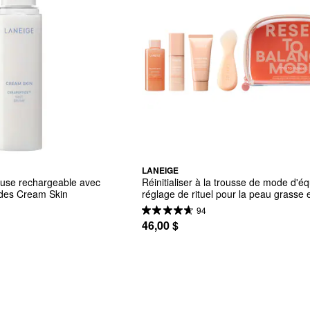
LANEIGE
euse rechargeable avec 
Réinitialiser à la trousse de mode d'équ
ides Cream Skin
réglage de rituel pour la peau grasse et
contrôle de pores et de brillance
94
46,00 $