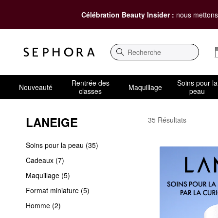
Célébration Beauty Insider :
nous mettons 
Recherche
Rentrée des
Soins pour la
Nouveauté
Maquillage
classes
peau
LANEIGE
LANEIGE Skin Care
35 Résultats
Soins pour la peau (35)
Cadeaux (7)
Maquillage (5)
Format miniature (5)
Homme (2)