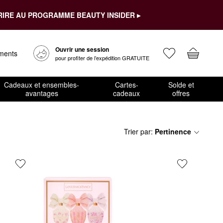
RIRE AU PROGRAMME BEAUTY INSIDER ▸
Ouvrir une session
ements
pour profiter de l’expédition GRATUITE
Cadeaux et ensembles-
Cartes-
Solde et
avantages
cadeaux
offres
Trier par
:
Pertinence