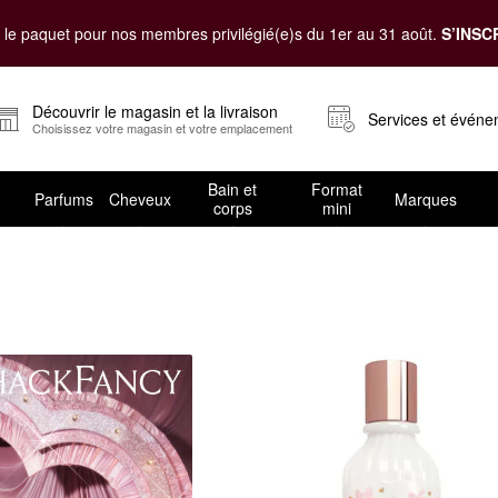
le paquet pour nos membres privilégié(e)s du 1er au 31 août.
S’INSC
Découvrir le magasin et la livraison
Services et évén
Choisissez votre magasin et votre emplacement
Bain et
Format
Parfums
Cheveux
Marques
corps
mini
rance