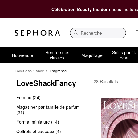
Célébration Beauty Insider :
nous mettons 
Recherche
Rentrée des
Soins pour la
Nouveauté
Maquillage
classes
peau
LoveShackFancy
Fragrance
LoveShackFancy
LoveShackFancy Frag
28 Résultats
Femme (24)
Magasiner par famille de parfum
(21)
Format miniature (14)
Coffrets et cadeaux (4)