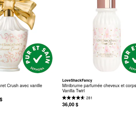
LoveShackFancy
et Crush avec vanille
Minibrume parfumée cheveux et corps
Vanilla Twirl
281
 $
36,00 $