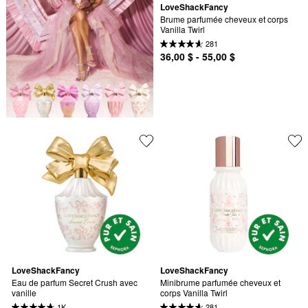
LoveShackFancy
Brume parfumée cheveux et corps 
Vanilla Twirl
281
36,00 $ - 55,00 $
LoveShackFancy
LoveShackFancy
Eau de parfum Secret Crush avec 
Minibrume parfumée cheveux et 
vanille
corps Vanilla Twirl
1K
281