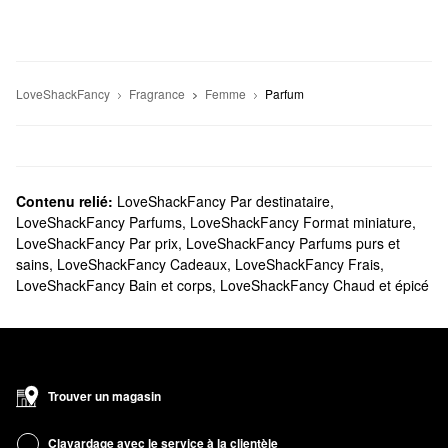
LoveShackFancy
Fragrance
Femme
Parfum
Contenu relié:
LoveShackFancy Par destinataire
,
LoveShackFancy Parfums
,
LoveShackFancy Format miniature
,
LoveShackFancy Par prix
,
LoveShackFancy Parfums purs et
sains
,
LoveShackFancy Cadeaux
,
LoveShackFancy Frais
,
LoveShackFancy Bain et corps
,
LoveShackFancy Chaud et épicé
Trouver un magasin
Clavardage avec le service à la clientèle