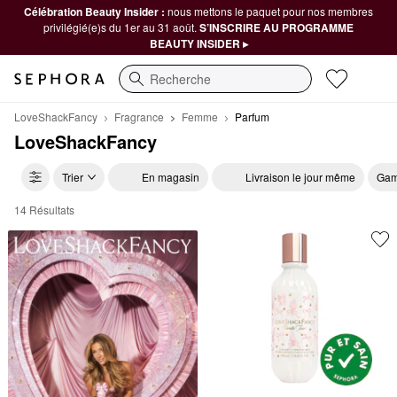
Célébration Beauty Insider :
nous mettons le paquet pour nos membres
privilégié(e)s du 1er au 31 août.
S’INSCRIRE AU PROGRAMME
BEAUTY INSIDER ▸
Recherche
LoveShackFancy
Fragrance
Femme
Parfum
LoveShackFancy
Trier
En magasin
Livraison le jour même
Gam
14 Résultats
LoveShackFancy Parfum