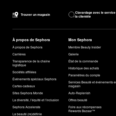
la peau.
Le
fond de teint et sérum Triple Fix
de LYS Beauty est rempli d’i
Clavardage avec le service
Trouver un magasin
la clientèle
large gamme de teintes, et il contient de l’ashwagandha et du 
renforce l’éclat et unifie le teint.
Est-ce que les produits LYS Beauty sont pur et sains?
Oui, LYS Beauty est une marque de la catégorie
Pur et sain Se
À propos de Sephora
Mon Sephora
Les produits LYS Beauty sont-ils testés sur les animaux?
À propos de Sephora
Membre Beauty Insider
Non, les essentiels LYS Beauty ne sont pas testés sur les anim
Carrières
Galerie
Est-ce que les produits LYS Beauty sont véganes?
Oui, les essentiels LYS Beauty sont véganes. Chaque produit e
Transparence de la chaîne
État de la commande
logistique
Les produits LYS Beauty sont-ils sans gluten?
Historique des achats
Sociétés affiliées
Oui, toutes les formules LYS Beauty sont sans gluten.
Paramètres du compte
Événements spéciaux Sephora
Est-ce que LYS Beauty est une marque fondée par des Noi
Services Beauté et événements e
Oui, LYS Beauty est une marque fondée par des Noirs.
Cartes-cadeaux
magasin
Sites Sephora Monde
Auto-Replenish
La diversité, l’équité et l’inclusion
Offres beauté
Sephora Accelerate
Foire aux récompenses
Rewards Bazaar™
La beauté (re)définie