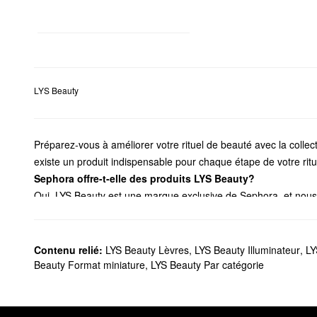
LYS Beauty
Préparez-vous à améliorer votre rituel de beauté avec la collect
existe un produit indispensable pour chaque étape de votre ritu
Sephora offre-t-elle des produits LYS Beauty?
Oui, LYS Beauty est une marque exclusive de Sephora, et nou
visage, vous trouverez des anticernes illuminateurs, des fonds d
plus encore.
Vous souhaitez accentuer vos joues? Vous ne pouvez pas vous t
Contenu relié:
LYS Beauty Lèvres
,
LYS Beauty Illuminateur
,
LY
Beauty.
Beauty Format miniature
,
LYS Beauty Par catégorie
Quels sont les produits les plus vendus de LYS Beauty?
Doté d’une formule modulable non grasse qui offre de nombreux
une superbe touche de couleur.
Il contient également de l’argil