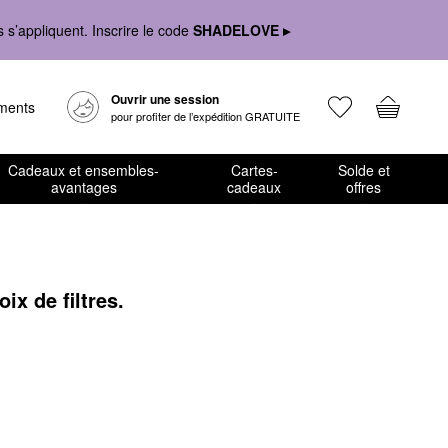
s’appliquent. Inscrire le code
SHADELOVE ▸
Ouvrir une session
ements
pour profiter de l’expédition GRATUITE
Cadeaux et ensembles-
Cartes-
Solde et
avantages
cadeaux
offres
x de filtres.