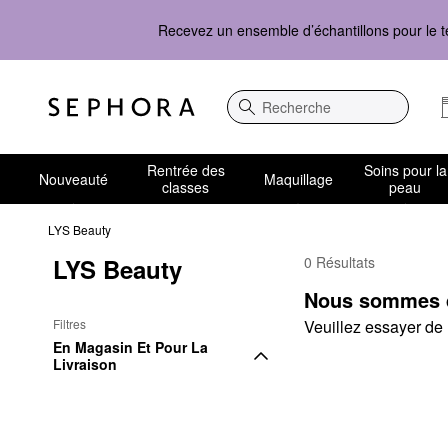
Recevez un ensemble d’échantillons pour le t
Recherche
Rentrée des
Soins pour la
Nouveauté
Maquillage
classes
peau
LYS Beauty
LYS Beauty
0 Résultats
LYS Beauty Pour elle
Nous sommes dé
Filtres
Veuillez essayer de m
En Magasin Et Pour La 
Livraison