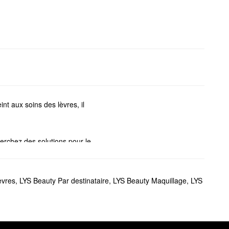
nt aux soins des lèvres, il
herchez des solutions pour le
ixatrices floutantes et bien
ton effet contour de LYS
èvres
,
LYS Beauty Par destinataire
,
LYS Beauty Maquillage
,
LYS
 Beauty donne à vos joues
amine E pour calmer et apaiser