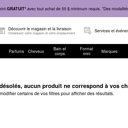
eint
GRATUIT*
avec tout achat de 55 $ minimum requis. *Des modalités 
Découvrir le magasin et la livraison
Services et évén
Choisissez votre magasin et votre emplacement
Bain et
Format
Parfums
Cheveux
Marques
corps
mini
solés, aucun produit ne correspond à vos choi
odifier certains de vos filtres pour afficher des résultats.