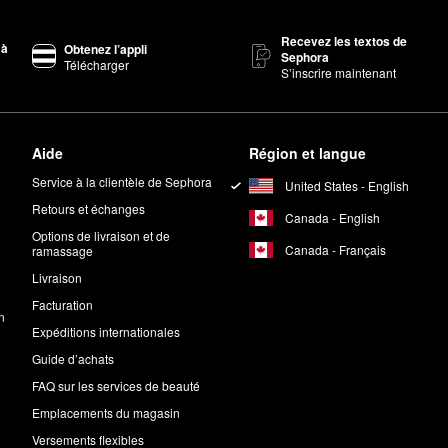
Recevez les textos de
ngrédients purs et sains dont votre teint raffolera. Il offre une couvr
 à
Obtenez l’appli
Sephora
Télécharger
curcuma. L’ashwagandha permet de gérer le stress et le vieillissement,
S’inscrire maintenant
phora
.
Aide
Région et langue
Service à la clientèle de Sephora
United States - English
aux. La marque n’effectue aucun test sur les animaux.
Retours et échanges
Canada - English
st exempt d’ingrédients dérivés des animaux.
Options de livraison et de
Canada - Français
ramassage
Livraison
Facturation
rs?
n
Expéditions internationales
Guide d’achats
FAQ sur les services de beauté
Emplacements du magasin
Versements flexibles