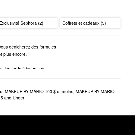
Exclusivité Sephora (2)
Coffrets et cadeaux (3)
 Vous dénicherez des formules
et plus encore.
, les fards à joues, les
s de Makeup by Mario.
io. Découvrez tous les
le
,
MAKEUP BY MARIO 100 $ et moins
,
MAKEUP BY MARIO
5 and Under
rmule modulable qui crée un
mente le volume et donne