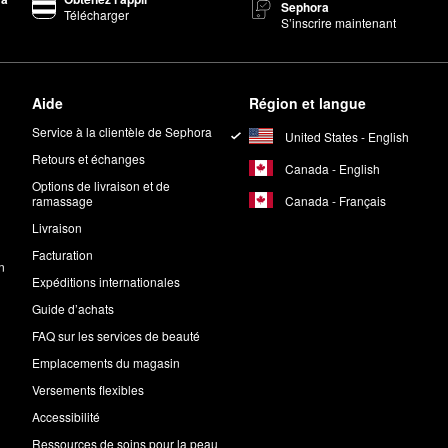
Sephora
Télécharger
ter Pigment Pro™
de Makeup by Mario est doté d’une formule à base de 
S’inscrire maintenant
nt longtemps.
 Pro™
est fourni avec un taille-crayon.
Aide
Région et langue
maux?
Service à la clientèle de Sephora
United States - English
imaux à 100 % et certifiés PETA. Aucun produit de la marque n’est test
Retours et échanges
Canada - English
Options de livraison et de
Canada - Français
ramassage
Livraison
Facturation
n
Expéditions internationales
Guide d’achats
FAQ sur les services de beauté
Emplacements du magasin
Versements flexibles
Accessibilité
Ressources de soins pour la peau