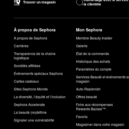
Trouver un magasin
la clientèle
Conçu pour une prise maximale,
le ligneur pour les yeux Mas
totale en un seul passage pour des regards plus forts qui dure
Pouvez-vous aiguiser le ligneur de Makeup by Mario?
Oui. En complément,
le crayon pour les yeux Master Pigment
À propos de Sephora
Mon Sephora
Les produits Makeup by Mario sont-ils testés sur les ani
À propos de Sephora
Membre Beauty Insider
Non, les essentiels Makeup by Mario sont non testés sur les an
Carrières
Galerie
Transparence de la chaîne
État de la commande
logistique
Historique des achats
Sociétés affiliées
Paramètres du compte
Événements spéciaux Sephora
Services Beauté et événements e
Cartes-cadeaux
magasin
Sites Sephora Monde
Auto-Replenish
La diversité, l’équité et l’inclusion
Offres beauté
Sephora Accelerate
Foire aux récompenses
Rewards Bazaar™
La beauté (re)définie
Favoris
Signaler une vulnérabilité
Magasiner dans votre magasin