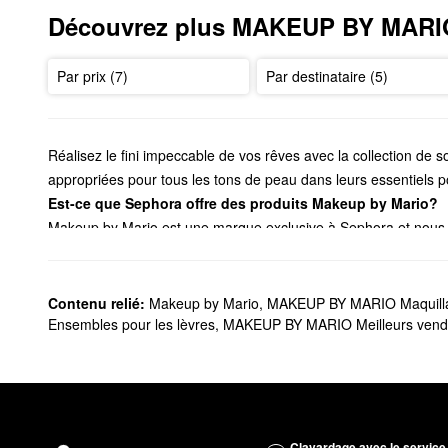
Découvrez plus MAKEUP BY MARI
Par prix (7)
Par destinataire (5)
Réalisez le fini impeccable de vos rêves avec la collection de
appropriées pour tous les tons de peau dans leurs essentiels po
Est-ce que Sephora offre des produits Makeup by Mario?
Makeup by Mario est une marque exclusive à Sephora et nous
produits bronzants, les ligneurs, les crayons à sourcils et tout 
Vous voulez varier vos looks pour les yeux? Assurez-vous de je
Si vous voulez profiter d’un processus d’application plus fluide
Contenu relié:
Makeup by Mario
,
MAKEUP BY MARIO Maquill
meilleurs choix pour définir, dissimuler, illuminer et plus encore.
Ensembles pour les lèvres
,
MAKEUP BY MARIO Meilleurs vend
Que sont les produits favoris de Makeup by Mario?
Le
bâton sculptant SoftSculpt®
Makeup by Mario est l’un des es
superbe fini, ainsi que d’un pinceau en biseau pour ajouter de l
Complet avec des huiles revitalisantes qui offrent une dose d’hy
aux lèvres une belle apparence lumineuse.
Clavardage avec le service