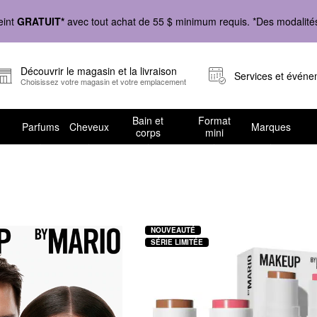
eint
GRATUIT*
avec tout achat de 55 $ minimum requis. *Des modalités 
Découvrir le magasin et la livraison
Services et évén
Choisissez votre magasin et votre emplacement
Bain et
Format
Parfums
Cheveux
Marques
corps
mini
adeaux
NOUVEAUTÉ
SÉRIE LIMITÉE