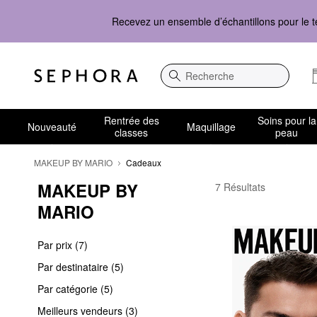
Recevez un ensemble d’échantillons pour le t
Recherche
Rentrée des
Soins pour la
Nouveauté
Maquillage
classes
peau
MAKEUP BY MARIO
Cadeaux
MAKEUP BY 
MAKEUP BY MARIO C
7 Résultats
MARIO
Par prix (7)
Par destinataire (5)
Par catégorie (5)
Meilleurs vendeurs (3)