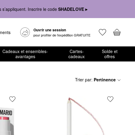
s’appliquent. Inscrire le code
SHADELOVE ▸
Ouvrir une session
ements
pour profiter de l’expédition GRATUITE
Cadeaux et ensembles-
Cartes-
Solde et
avantages
cadeaux
offres
Trier par
:
Pertinence