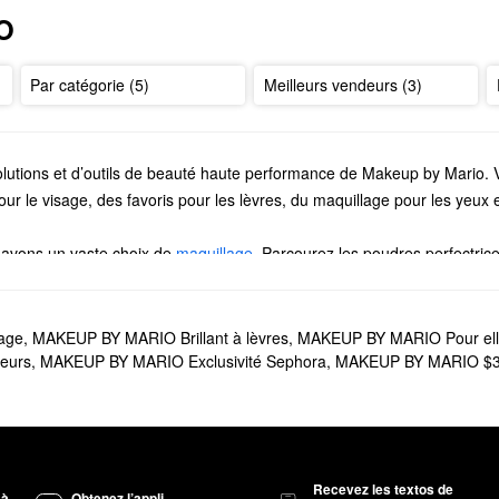
O
Par catégorie (5)
Meilleurs vendeurs (3)
 solutions et d’outils de beauté haute performance de Makeup by Mario.
ur le visage, des favoris pour les lèvres, du maquillage pour les yeux 
 avons un vaste choix de
maquillage
. Parcourez les poudres perfectrices
ce qui se trouve entre eux.
ter un coup d’œil aux palettes de
fards à paupières
métalliques et mat
, vous adorerez notre collection
d’outils et de pinceaux
de Makeup by Mar
age
,
MAKEUP BY MARIO Brillant à lèvres
,
MAKEUP BY MARIO Pour el
eurs
,
MAKEUP BY MARIO Exclusivité Sephora
,
MAKEUP BY MARIO $3
sentiels les plus vendus qui ne vous décevra pas. Il est doté d’une fo
a précision.
dratation fiable, le
sérum repulpant pour les lèvres MoistureGlow™
aug
Recevez les textos de
 à
Obtenez l’appli