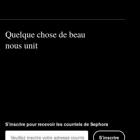
gel qui offre une couvrance
Quelque chose de beau
nous unit
é sur les animaux.
S’inscrire pour recevoir les courriels de Sephora
S’inscrire