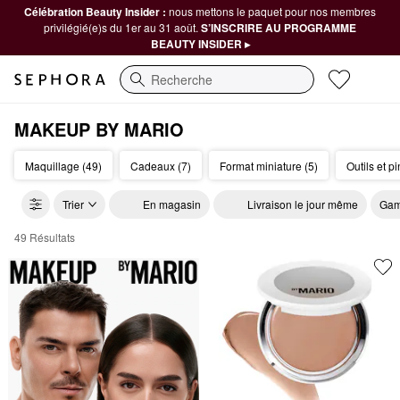
Célébration Beauty Insider :
nous mettons le paquet pour nos membres
privilégié(e)s du 1er au 31 août.
S’INSCRIRE AU PROGRAMME
BEAUTY INSIDER ▸
Recherche
MAKEUP BY MARIO
Maquillage (49)
Cadeaux (7)
Format miniature (5)
Outils et p
Trier
En magasin
Livraison le jour même
Gam
49 Résultats
Makeup by Mario