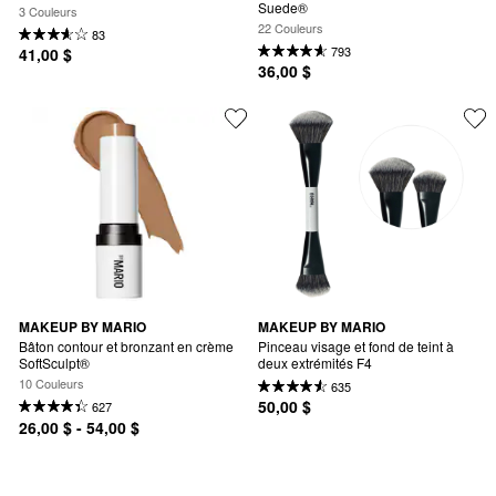
Suede®
3 Couleurs
22 Couleurs
83
793
41,00 $
36,00 $
MAKEUP BY MARIO
MAKEUP BY MARIO
Bâton contour et bronzant en crème 
Pinceau visage et fond de teint à 
SoftSculpt®
deux extrémités F4
10 Couleurs
635
50,00 $
627
26,00 $ - 54,00 $