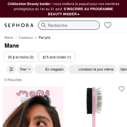
Célébration Beauty Insider :
nous mettons le paquet pour nos membres
privilégié(e)s du 1er au 31 août.
S’INSCRIRE AU PROGRAMME
BEAUTY INSIDER ▸
Recherche
Mane
Cadeaux
Par prix
Mane
25 $ et moins (3)
$15 and Under (1)
Trier
En magasin
Livraison le jour même
Gam
6 Résultats
Mane Par prix