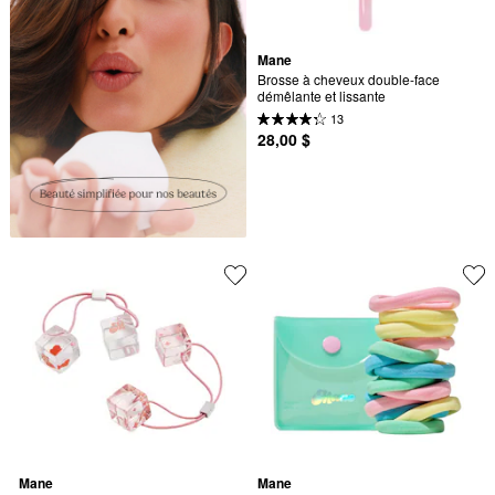
Mane
Brosse à cheveux double-face 
démêlante et lissante
13
28,00 $
Mane
Mane