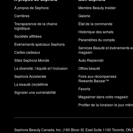
À propos de Sephora
Membre Beauty Insider
Carrières
Galerie
Transparence de la chaîne
État de la commande
logistique
Historique des achats
Sociétés affiliées
Paramètres du compte
Événements spéciaux Sephora
Services Beauté et événements e
Cartes-cadeaux
magasin
Sites Sephora Monde
Auto-Replenish
La diversité, l’équité et l’inclusion
Offres beauté
Sephora Accelerate
Foire aux récompenses
Rewards Bazaar™
La beauté (re)définie
Favoris
Signaler une vulnérabilité
Magasiner dans votre magasin
Profiter de la livraison le jour mê
Sephora Beauty Canada, Inc. (160 Bloor St. East Suite 1100 Toronto, ON 