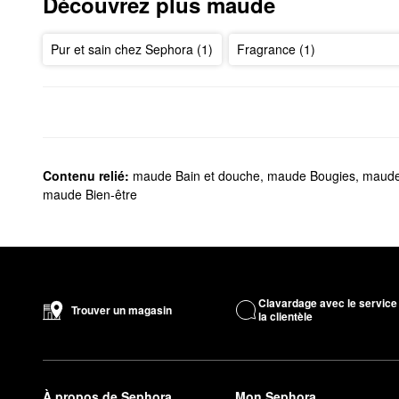
Découvrez plus maude
Pur et sain chez Sephora (1)
Fragrance (1)
Contenu relié:
maude Bain et douche
,
maude Bougies
,
maude
maude Bien-être
Clavardage avec le service
Trouver un magasin
la clientèle
À propos de Sephora
Mon Sephora