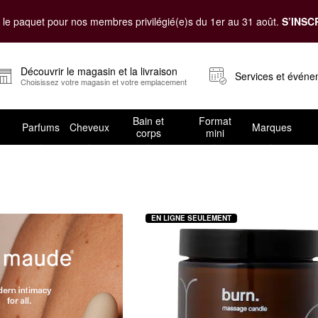
le paquet pour nos membres privilégié(e)s du 1er au 31 août.
S’INSC
Découvrir le magasin et la livraison
Services et évén
Choisissez votre magasin et votre emplacement
Bain et
Format
Parfums
Cheveux
Marques
corps
mini
s Products
EN LIGNE SEULEMENT