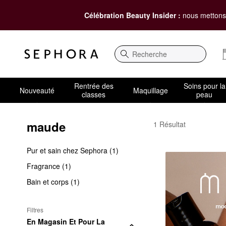
Célébration Beauty Insider :
nous mettons 
Recherche
Rentrée des
Soins pour la
Nouveauté
Maquillage
classes
peau
maude
maude Sexual Wellnes
1 Résultat
Pur et sain chez Sephora (1)
Fragrance (1)
Bain et corps (1)
Filtres
En Magasin Et Pour La 