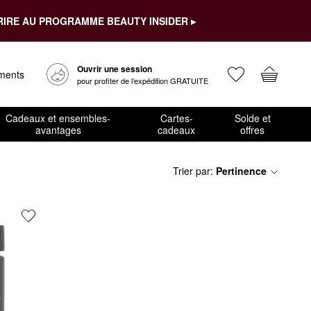
RIRE AU PROGRAMME BEAUTY INSIDER ▸
Ouvrir une session
ements
pour profiter de l’expédition GRATUITE
Cadeaux et ensembles-
Cartes-
Solde et
avantages
cadeaux
offres
Trier par
:
Pertinence