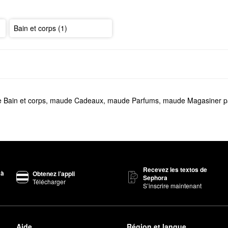
Bain et corps (1)
 Bain et corps
,
maude Cadeaux
,
maude Parfums
,
maude Magasiner p
Recevez les textos de
 à
Obtenez l’appli
Sephora
Télécharger
S’inscrire maintenant
Aide
Région et langue