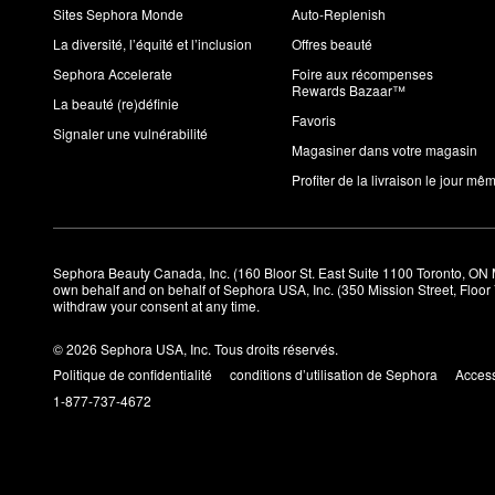
Sites Sephora Monde
Auto-Replenish
La diversité, l’équité et l’inclusion
Offres beauté
Sephora Accelerate
Foire aux récompenses
Rewards Bazaar™
La beauté (re)définie
Favoris
Signaler une vulnérabilité
Magasiner dans votre magasin
Profiter de la livraison le jour mê
Sephora Beauty Canada, Inc. (160 Bloor St. East Suite 1100 Toronto, ON 
own behalf and on behalf of Sephora USA, Inc. (350 Mission Street, Floo
withdraw your consent at any time.
© 2026 Sephora USA, Inc. Tous droits réservés.
Politique de confidentialité
conditions d’utilisation de Sephora
Access
1-877-737-4672