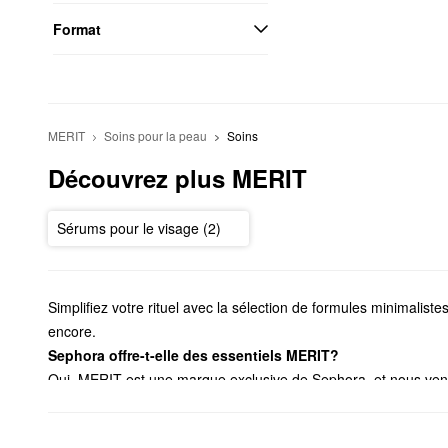
Format
MERIT
Soins pour la peau
Soins
Découvrez plus MERIT
Sérums pour le visage (2)
Simplifiez votre rituel avec la sélection de formules minimalis
encore.
Sephora offre-t-elle des essentiels MERIT?
Oui, MERIT est une marque exclusive de Sephora, et nous ve
visage? Jetez un coup d'œil à la poudre bronzante sculptante, à
Pour les lèvres, le rouge à lèvres léger et l'huile à lèvres tein