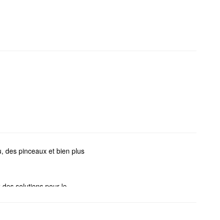
u, des pinceaux et bien plus
 des solutions pour le
s, attirez l'attention sur vos