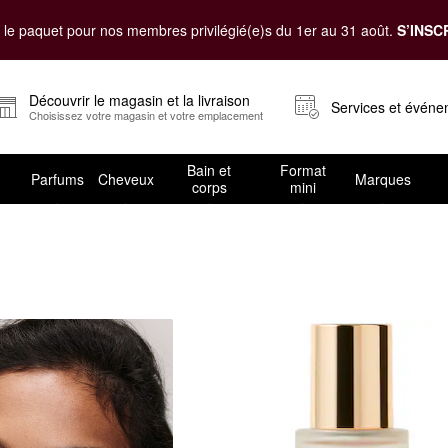
le paquet pour nos membres privilégié(e)s du 1er au 31 août.
S’INSC
Découvrir le magasin et la livraison
Services et évén
Choisissez votre magasin et votre emplacement
Bain et
Format
Parfums
Cheveux
Marques
corps
mini