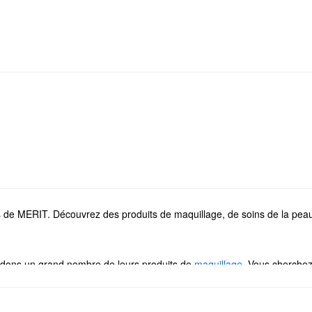
tes de MERIT. Découvrez des produits de maquillage, de soins de la pea
ndons un grand nombre de leurs produits de
maquillage
. Vous cherchez
 l’anticernes perfecteur et au baume illuminateur éclatant.
tée de MERIT peuvent contribuer à compléter votre look à merveille. De plu