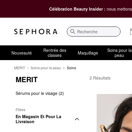
Célébration Beauty Insider :
nous mettons 
Recherche
Rentrée des
Soins pour la
Nouveauté
Maquillage
classes
peau
MERIT
Soins pour la peau
Soins
MERIT
MERIT Soins
2 Résultats
Sérums pour le visage (2)
Filtres
En Magasin Et Pour La 
Livraison