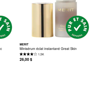
MERIT
c 
Minisérum éclat instantané Great Skin
1,5K
26,00 $