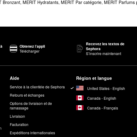
isant pour les sourcils.
 Bronzant
,
MERIT Hydratants
,
MERIT Par catégorie
,
MERIT Parfums p
aire
fard à joues crème Flush Balm
de MERIT donne au visage et aux lè
e légère ne colle pas et n'obstrue pas les pores.
avori pour obtenir chaleur et définition sans effort, exactement là où 
le teint de base neutre aide à protéger contre
les éventuels effets ora
Recevez les textos de
touche de couleur diaphane étonnante. L'huile d'églantier et le beurre 
 à
Obtenez l’appli
Sephora
Télécharger
rence plus saine.
S’inscrire maintenant
a
.
Aide
Région et langue
Service à la clientèle de Sephora
United States - English
Retours et échanges
aux.
Canada - English
âton de MERIT?
Options de livraison et de
Canada - Français
ramassage
 teint MERIT The Minimalist
directement sur votre peau. Estomper avec
Livraison
Facturation
n
 lèvres. Utiliser les doigts pour estomper en vue d’une couleur qui dur
Expéditions internationales