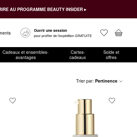
RIRE AU PROGRAMME BEAUTY INSIDER ▸
Ouvrir une session
ements
pour profiter de l’expédition GRATUITE
Cadeaux et ensembles-
Cartes-
Solde et
avantages
cadeaux
offres
Trier par
:
Pertinence