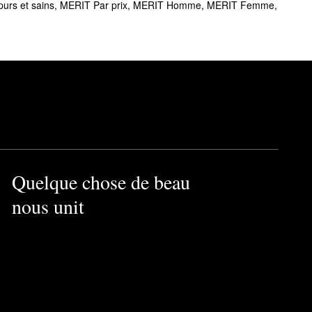
urs et sains
,
MERIT Par prix
,
MERIT Homme
,
MERIT Femme
,
vres un éclat magnifique qui
vous le souhaitez. La forme
ngés.
de karité contribuent
Quelque chose de beau
nous unit
 le
pinceau estompeur
e toute la journée.