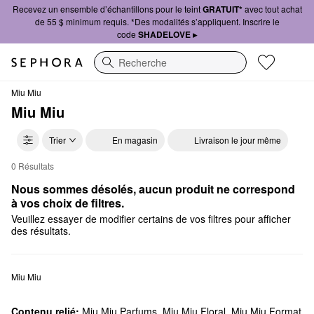
Recevez un ensemble d’échantillons pour le teint
GRATUIT*
avec tout achat
de 55 $ minimum requis. *Des modalités s’appliquent. Inscrire le
code
SHADELOVE ▸
Recherche
Miu Miu
Miu Miu
Trier
En magasin
Livraison le jour même
0 Résultats
Miu Miu 100 $ et moins
Nous sommes désolés, aucun produit ne correspond 
à vos choix de filtres.
Veuillez essayer de modifier certains de vos filtres pour afficher
des résultats.
Miu Miu
Contenu relié:
Miu Miu Parfums
,
Miu Miu Floral
,
Miu Miu Format