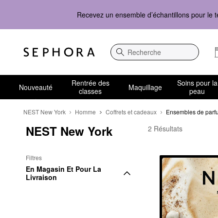
Recevez un ensemble d’échantillons pour le t
Recherche
Rentrée des
Soins pour la
Nouveauté
Maquillage
classes
peau
NEST New York
Homme
Coffrets et cadeaux
Ensembles de parf
NEST New York
NEST New York Ensem
2 Résultats
Filtres
En Magasin Et Pour La 
Livraison