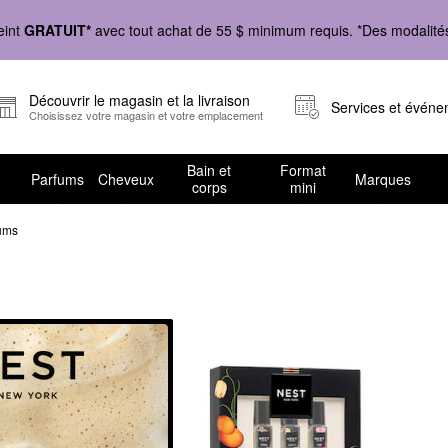
eint
GRATUIT*
avec tout achat de 55 $ minimum requis. *Des modalités 
Découvrir le magasin et la livraison
Services et évén
Choisissez votre magasin et votre emplacement
Bain et
Format
Parfums
Cheveux
Marques
corps
mini
ums
bles de parfums