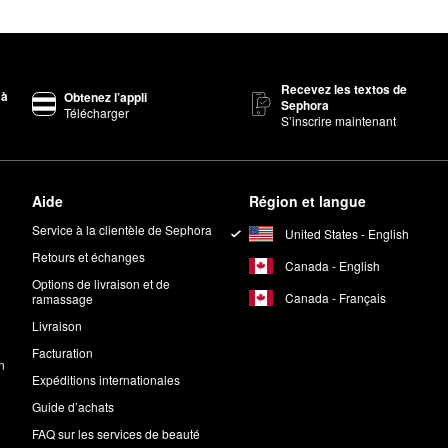
tes, la
bougie Bamboo de NEST New York
est un favori que vous ador
ncontournable.
lle Orange
est un choix aux fragrances vives qui durent. Si vous préfér
Recevez les textos de
 à
Obtenez l’appli
Sephora
Télécharger
ux?
S’inscrire maintenant
tés sur les animaux. Aucun essai sur des animaux n’est effectué sur 
Aide
Région et langue
e paraffine de qualité alimentaire, approuvée par la Food and Drug Ad
Service à la clientèle de Sephora
United States - English
ont aussi ajoutés dans certaines des bougies de la marque pour en amé
Retours et échanges
Canada - English
Options de livraison et de
Canada - Français
ramassage
Livraison
Facturation
n
Expéditions internationales
Guide d’achats
FAQ sur les services de beauté