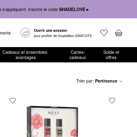
s’appliquent. Inscrire le code
SHADELOVE ▸
Ouvrir une session
ements
pour profiter de l’expédition GRATUITE
Cadeaux et ensembles-
Cartes-
Solde et
avantages
cadeaux
offres
Trier par
:
Pertinence