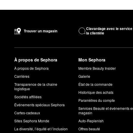
Mélangeant à la perfection les arômes floraux et de plantes ver
diffuseur fiable? Le populaire
diffuseur Grapefruit Reed
est un i
Lorsqu’il est question de parfums favoris,
l’huile parfumée Sevi
pour
l’eau de parfum Wild Poppy
de NEST New York.
Clavardage avec le service
Trouver un magasin
la clientèle
Les produits NEST New York sont-ils testés sur les anima
Non. La marque NEST New York n’offre que des produits non tes
ingrédients.
De quoi sont faites les bougies NEST New York?
À propos de Sephora
Mon Sephora
Les
bougies
de NEST New York sont faites à partir d’une base d
À propos de Sephora
Membre Beauty Insider
Unis. Des ingrédients supplémentaires approuvés par la FDA s
Carrières
Galerie
Transparence de la chaîne
État de la commande
logistique
Historique des achats
Sociétés affiliées
Paramètres du compte
Événements spéciaux Sephora
Services Beauté et événements e
Cartes-cadeaux
magasin
Sites Sephora Monde
Auto-Replenish
La diversité, l’équité et l’inclusion
Offres beauté