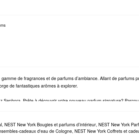
ums
e gamme de fragrances et de parfums d’ambiance. Allant de parfums pu
rge de fantastiques arômes à explorer.
ez Sephora. Prête à découvrir votre nouveau parfum signature? Parc
s, d’autres aux notes d’agrumes, des arômes boisés, et plus encore.
 Notre collection de
bougies et de parfums d’ambiance
transformera vo
écessitant que peu d’entretien, nous vous recommandons de jeter un c
l
,
NEST New York Bougies et parfums d’intérieur
,
NEST New York Par
n de vos essentiels préférés, jetez un coup d’œil à nos
ensembles-cadea
sembles-cadeaux d'eau de Cologne
,
NEST New York Coffrets et cade
T New York?