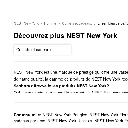
NEST New York
Homme
Coffrets et cadeaux
Ensembles de parf
Découvrez plus NEST New York
Coffrets et cadeaux
NEST New York est une marque de prestige qui offre une vast
de haute qualité, la gamme de produits de NEST New York rego
Sephora offre-t-elle les produits NEST New York?
Oui, nous vendons une variété de produits NEST New York ch
NEST New York
. Vous trouverez des parfums floraux classique
Vous voulez créer l’atmosphère la plus douillette que possible?
inimaginable. Si vous cherchez une option sans flamme et ne n
Contenu relié:
NEST New York Bougies
,
NEST New York Flora
NEST New York. Pour tester différentes options ou faire le plei
cadeaux parfums
,
NEST New York Unisexe
,
NEST New York En
Quels sont les meilleurs vendeurs parmi les produits NES