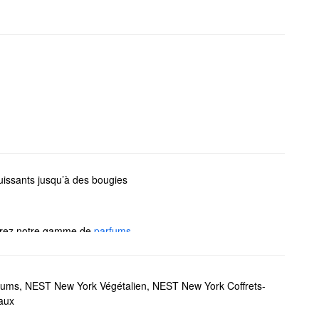
issants jusqu’à des bougies
ourez notre gamme de
parfums
tre espace de façon
oup d’œil aux diffuseurs
fums
,
NEST New York Végétalien
,
NEST New York Coffrets-
ux et ensembles-avantages
.
aux