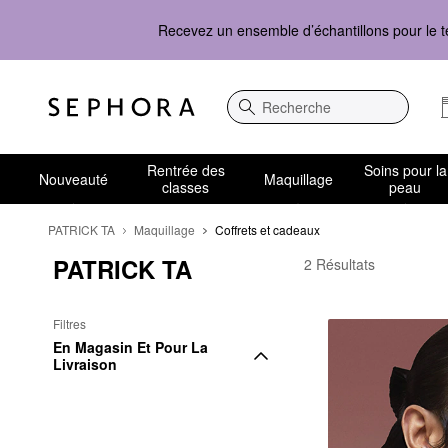
Recevez un ensemble d’échantillons pour le t
Recherche
Rentrée des
Soins pour la
Nouveauté
Maquillage
classes
peau
PATRICK TA
Maquillage
Coffrets et cadeaux
PATRICK TA
PATRICK TA Coffrets 
2 Résultats
Filtres
En Magasin Et Pour La 
Livraison