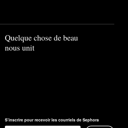
 peau.
on-2-rose-eyeshadow-palette-
 satinées et métallisées, les
Quelque chose de beau
ntité de cire. Brossez les
nous unit
rps pour obtenir un éclat
S’inscrire pour recevoir les courriels de Sephora