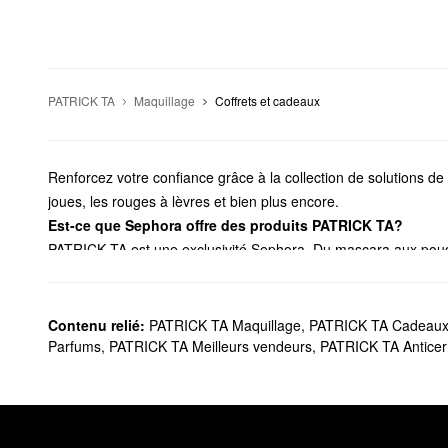
PATRICK TA
Maquillage
Coffrets et cadeaux
Renforcez votre confiance grâce à la collection de solutions d
joues, les rouges à lèvres et bien plus encore.
Est-ce que Sephora offre des produits PATRICK TA?
PATRICK TA est une exclusivité Sephora. Du mascara aux poudre
souhaitez profiter d’une application parfaite? Jetez un coup d
sourcils, les lèvres, les contours et plus encore.
Quels sont les produits favoris de PATRICK TA?
Contenu relié:
PATRICK TA Maquillage
,
PATRICK TA Cadeau
Grâce à l’aide de sa formule de pointe, la
cire sculptante à sou
Parfums
,
PATRICK TA Meilleurs vendeurs
,
PATRICK TA Antice
voulez sauter le salon, mais obtenir tout de même des sourcils
Conçu pour créer une touche de couleur multidimensionnelle, 
Le
duo poudre bronzante et contour crème Major Sculpt
de PAT
plus légère offre un modelage fiable et une action de définitio