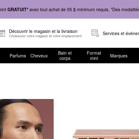
eint
GRATUIT*
avec tout achat de 55 $ minimum requis. *Des modalités 
Découvrir le magasin et la livraison
Services et évén
Choisissez votre magasin et votre emplacement
Bain et
Format
Parfums
Cheveux
Marques
corps
mini
et cadeaux