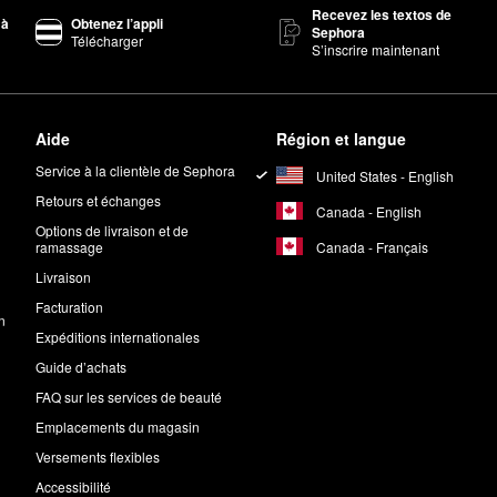
Recevez les textos de
ps Major Glow
de PATRICK TA est un favori pour hydrater et illuminer la
 à
Obtenez l’appli
Sephora
Télécharger
imension II Rose Eyeshadow Palette/product/patrick-ta-major-dimensi
S’inscrire maintenant
nne raison. Avec deux bases en crème et un mélange de nuances mates,
té de créer une vaste gamme de fards à paupières.
Aide
Région et langue
À l’aide d’une brosse mascara ou d’un pinceau, ramassez une petite qua
Service à la clientèle de Sephora
United States - English
 forme est basée sur le style que vous désirez.
Retours et échanges
ICK TA?
Canada - English
ré avec des notes de jasmin et de musc blanc.
Options de livraison et de
Canada - Français
ramassage
A?
Livraison
tement la peau. Massez pour estomper. Appliquez sur l’ensemble du co
Facturation
n
Expéditions internationales
Guide d’achats
FAQ sur les services de beauté
Emplacements du magasin
Versements flexibles
Accessibilité