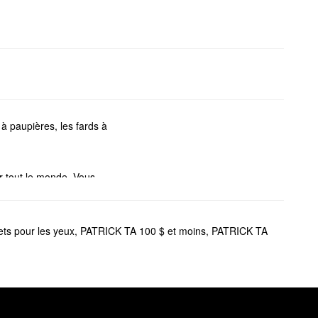
à paupières, les fards à
 tout le monde. Vous
hoix pour perfectionner les
ts pour les yeux
,
PATRICK TA 100 $ et moins
,
PATRICK TA
ni aérien complet. Si vous
ffet laminé Major Brow
.
est un autre choix convoité.
tiques. La teinte crémeuse