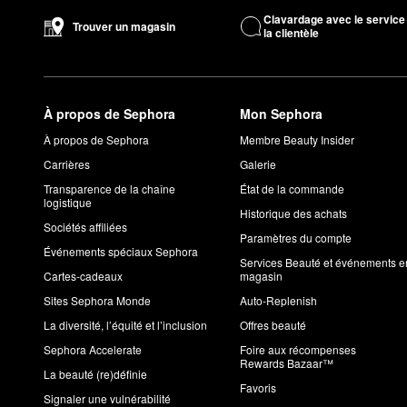
Avec son parfum incroyablement charmant,
l’huile pour le cor
Clavardage avec le service
Trouver un magasin
la clientèle
Les
palettes de fards à paupières Major Dimension
et [Major D
P483484]+ sont les essentiels les plus populaires pour une bo
deux palettes offrent une polyvalence optimale et la possibili
Comment utilisez-vous la cire à sourcils PATRICK TA?
À propos de Sephora
Mon Sephora
Activez la+
cire à sourcils
avec une brume fixatrice ou de l’eau. 
À propos de Sephora
Membre Beauty Insider
sourcils avec un mouvement vers le haut et vers l’extérieur. La
Carrières
Galerie
À quoi ressemble l’odeur de l’huile pour le corps de PATR
L’huile pour le corps Major Glow
de PATRICK TA a un arôme suc
Transparence de la chaîne
État de la commande
logistique
Comment utilisez-vous l’huile pour le corps de PATRICK T
Historique des achats
Sociétés affiliées
Vaporisez
l’huile pour le corps
sur vos mains ou appliquez direc
Paramètres du compte
Événements spéciaux Sephora
chaud.
Services Beauté et événements e
Cartes-cadeaux
magasin
Sites Sephora Monde
Auto-Replenish
La diversité, l’équité et l’inclusion
Offres beauté
Sephora Accelerate
Foire aux récompenses
Rewards Bazaar™
La beauté (re)définie
Favoris
Signaler une vulnérabilité