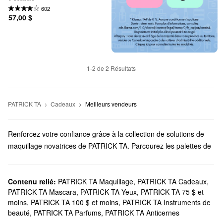
602
57,00 $
1-2 de 2 Résultats
PATRICK TA
Cadeaux
Meilleurs vendeurs
Renforcez votre confiance grâce à la collection de solutions de
maquillage novatrices de PATRICK TA. Parcourez les palettes de
fards à paupières, les fards à joues, les rouges à lèvres et bien
plus encore.
Est-ce que Sephora offre des produits PATRICK TA?
Contenu relié:
PATRICK TA Maquillage
,
PATRICK TA Cadeaux
,
PATRICK TA Mascara
,
PATRICK TA Yeux
,
PATRICK TA 75 $ et
PATRICK TA est une exclusivité Sephora. Du mascara aux
moins
,
PATRICK TA 100 $ et moins
,
PATRICK TA Instruments de
poudres bronzantes, Sephora a tout ce qu’il faut et offre du
beauté
,
PATRICK TA Parfums
,
PATRICK TA Anticernes
maquillage
pour tout le monde. Vous souhaitez profiter d’une