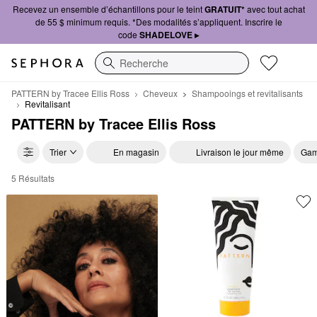
Recevez un ensemble d’échantillons pour le teint
GRATUIT*
avec tout achat
de 55 $ minimum requis. *Des modalités s’appliquent. Inscrire le
code
SHADELOVE ▸
Recherche
PATTERN by Tracee Ellis Ross
Cheveux
Shampooings et revitalisants
Revitalisant
PATTERN by Tracee Ellis Ross
Trier
En magasin
Livraison le jour même
Gam
5 Résultats
PATTERN by Tracee Ellis Ross Revitalisant