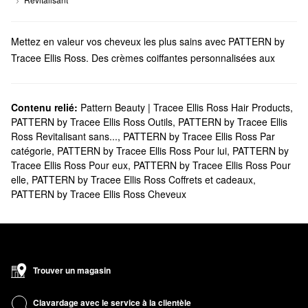
Mettez en valeur vos cheveux les plus sains avec PATTERN by
Tracee Ellis Ross. Des crèmes coiffantes personnalisées aux
pinceaux novateurs, vous trouverez des solutions
incontournables pour chaque élément de votre rituel.
Est-ce que Sephora offre des produits PATTERN by Tracee
Contenu relié:
Pattern Beauty | Tracee Ellis Ross Hair Products
,
PATTERN by Tracee Ellis Ross Outils
,
PATTERN by Tracee Ellis
Ellis Ross?
Ross Revitalisant sans...
,
PATTERN by Tracee Ellis Ross Par
Sephora propose de nombreux produits pour les
cheveux
catégorie
,
PATTERN by Tracee Ellis Ross Pour lui
,
PATTERN by
PATTERN by Tracee Ellis Ross. À la recherche
d’un shampoing et
Tracee Ellis Ross Pour eux
,
PATTERN by Tracee Ellis Ross Pour
revitalisant
? Découvrez des essentiels ultralégers, des options
elle
,
PATTERN by Tracee Ellis Ross Coffrets et cadeaux
,
hydratantes, des formules purifiantes et bien plus encore.
PATTERN by Tracee Ellis Ross Cheveux
Pour des résultats plus ciblés, consultez notre collection de
solutions et soins de coiffure
PATTERN by Tracee Ellis Ross.
Nous avons des options révolutionnaires pour améliorer les
boucles, rehausser la brillance, réparer les dommages, et bien
Trouver un magasin
plus encore.
Profitez d’un processus de coiffage plus doux grâce à notre
Clavardage avec le service à la clientèle
sélection d’outils. Parcourez les pinces à cheveux, les serviettes,